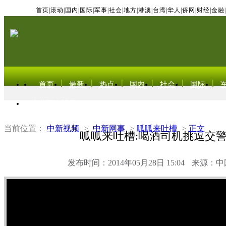
首页
|
滚动
|
国内
|
国际
|
军事
|
社会
|
地方
|
港澳
|
台湾
|
华人
|
侨网
|
财经
|
金融
|
首页
最新
热点
国内
社会
国际
东北亚电视网
当前位置：
中新视频
>
中新网事
>
呱呱来吐槽
>
正文
呱呱来吐槽:喝酒司机挑逗交
发布时间：2014年05月28日 15:04
来源：中