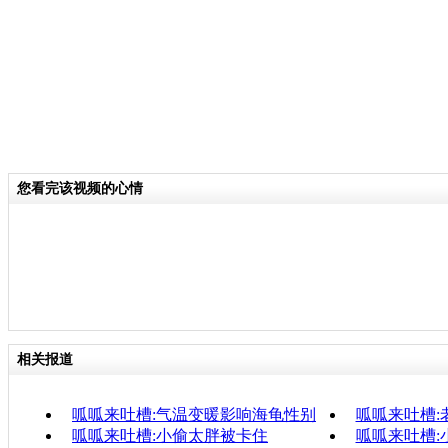
您看完该视频的心情
相关报道
呱呱来吐槽:气温变暖影响海龟性别
呱呱来吐槽:
呱呱来吐槽:小偷太胖被卡住
呱呱来吐槽: