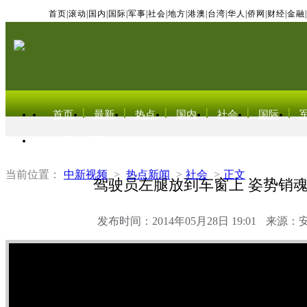
首页
|
滚动
|
国内
|
国际
|
军事
|
社会
|
地方
|
港澳
|
台湾
|
华人
|
侨网
|
财经
|
金融
|
首页
最新
热点
国内
社会
国际
东北亚电视网
当前位置：
中新视频
>
热点新闻
>
社会
>
正文
驾驶员左腿放到车窗上 姿势销
发布时间：2014年05月28日 19:01
来源：