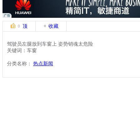
顶
收藏
0
驾驶员左腿放到车窗上 姿势销魂太危险
关键词：车窗
分类名称：
热点新闻