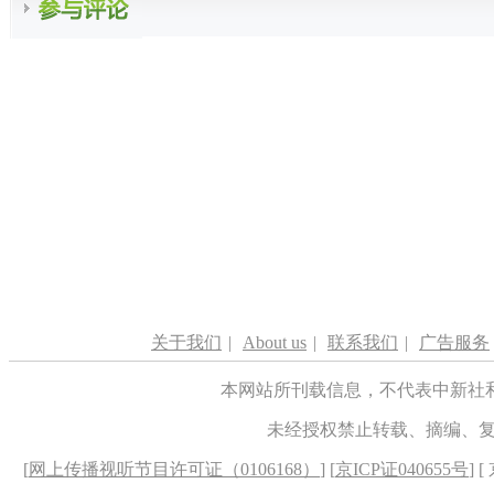
关于我们
|
About us
|
联系我们
|
广告服务
本网站所刊载信息，不代表中新社
未经授权禁止转载、摘编、
[
网上传播视听节目许可证（0106168）
] [
京ICP证040655号
] 