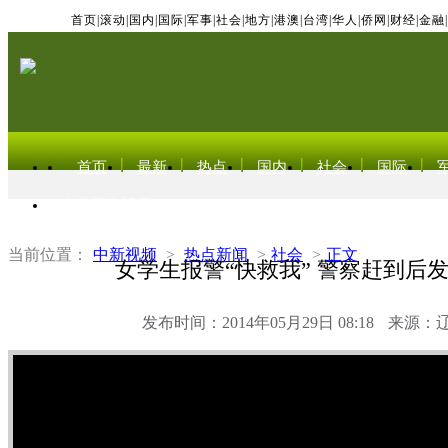
首页
|
滚动
|
国内
|
国际
|
军事
|
社会
|
地方
|
港澳
|
台湾
|
华人
|
侨网
|
财经
|
金融
|
首页
最新
热点
国内
社会
国际
东北亚电视网
当前位置：
中新视频
>
热点新闻
>
社会
>
正文
女学生报警“快救我” 警察赶到后
发布时间：2014年05月29日 08:18
来源：