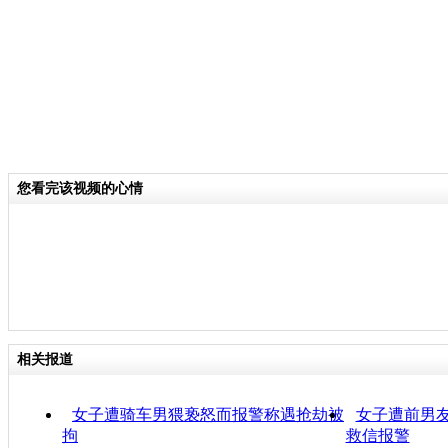
您看完该视频的心情
相关报道
女子遭骑车男猥亵怒而报警称遇抢劫被
女子遭前男友
拘
救信报警