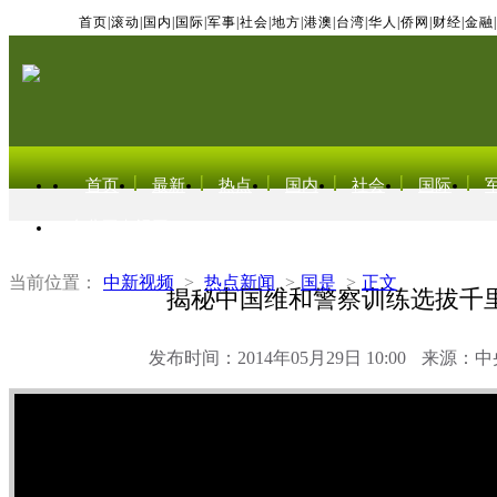
首页
|
滚动
|
国内
|
国际
|
军事
|
社会
|
地方
|
港澳
|
台湾
|
华人
|
侨网
|
财经
|
金融
|
首页
最新
热点
国内
社会
国际
东北亚电视网
当前位置：
中新视频
>
热点新闻
>
国是
>
正文
揭秘中国维和警察训练选拔千
发布时间：2014年05月29日 10:00
来源：中