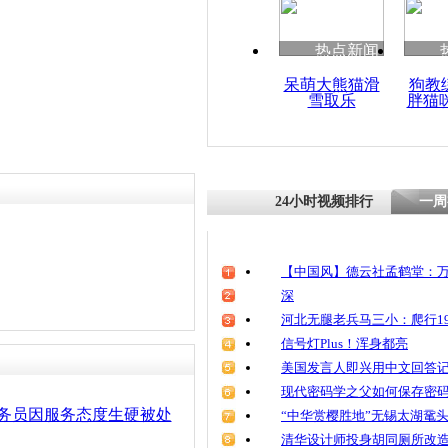
清明祭英烈
魂
热点新闻
呆萌大熊猫滑
狗教
雪取乐
胖猫
2名省部级
婚丧喜庆被
24小时视频排行
一周
【中国风】德云社孟鹤堂：万
深
河北无腿老兵马三小：爬行19
信号灯Plus！浑身都亮
美国发言人即兴用中文回答
现代密码学之父如何保存密
公务员因服务态度生硬被处
“中华赏樱胜地”无锡太湖鼋
清华设计师投身胡同厕所改造