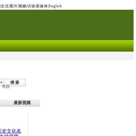
|
生活
|
图片
|
视频
|
访谈
|
新媒体
|
English
搜 索
视频
最新视频
：历史文化名