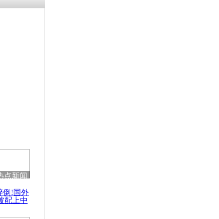
残疾男子因
砸银行
千年传统习
众为娥皇女
行被查情绪
回答崩溃原
热点新闻
乡上万人欢
醉倒!国外
节
被配上中
国民乐