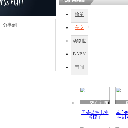
热门视频集
搞笑
四川一精神
病发持大锤
分享到：
美女
动物世
探访传承四
俗：近万民
界
BABY
英省亲送行
秀
奇闻
小伙骑车逆
崩溃 网上
因
责任编辑：【
王胤
】
热点新闻
四川兴文苗
男孩错把电推
真心
度苗族花山
当梳子
神剧