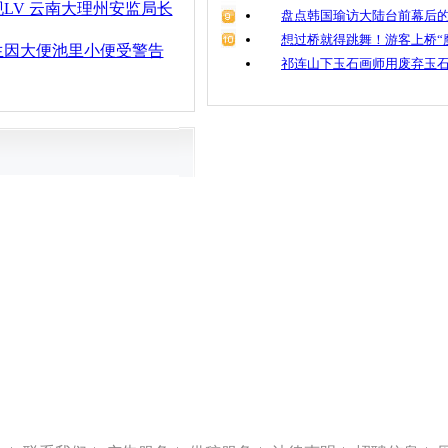
LV 云南大理州安监局长
盘点韩国瑜访大陆台前幕后的
想过桥就得跳舞！游客上桥“
生因大便池里小便受警告
祁连山下玉石画师用废弃玉