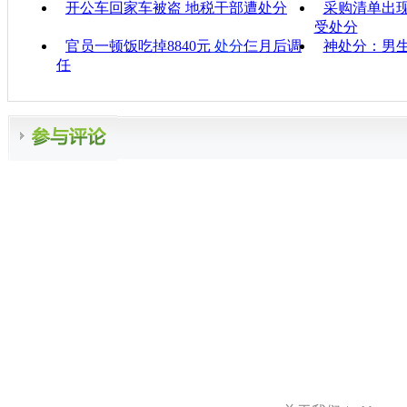
开公车回家车被盗 地税干部遭处分
采购清单出现
受处分
官员一顿饭吃掉8840元
处分
仨月后调
神处分：男
任