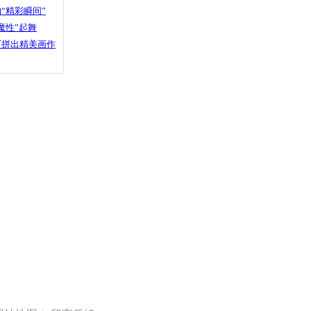
“精彩瞬间”
魔性”起舞
石拼出精美画作