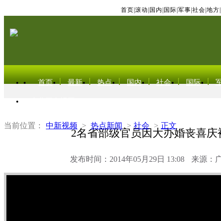
首页
|
滚动
|
国内
|
国际
|
军事
|
社会
|
地方
|
首页
最新
热点
国内
社会
国际
东北亚电视网
当前位置：
中新视频
>
热点新闻
>
社会
>
正文
2名省部级官员因大办婚丧喜庆
发布时间：2014年05月29日 13:08
来源：