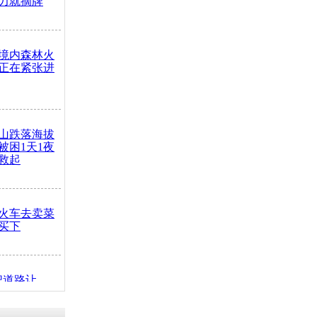
力就摘牌
境内森林火
正在紧张进
山跌落海拔
崖被困1天1夜
救起
火车去卖菜
买下
把道路让
突发疾病交