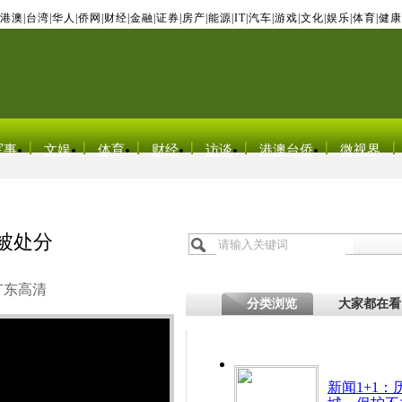
港澳
|
台湾
|
华人
|
侨网
|
财经
|
金融
|
证券
|
房产
|
能源
|
IT
|
汽车
|
游戏
|
文化
|
娱乐
|
体育
|
健康
军事
文娱
体育
财经
访谈
港澳台侨
微视界
被处分
广东高清
分类浏览
大家都在看
新闻1+1