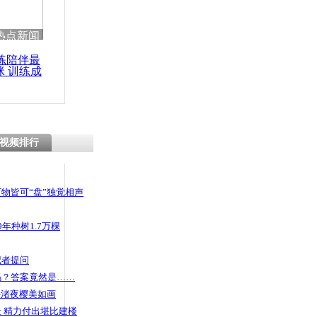
 哀思悼忠
热点新闻
练陪伴最
咪 训练成
功瘦身
官员因大办
处分
视频排行
物皆可“盘”独觉相声
年种树1.7万棵
记者提问
码？答案竟然是……
头渚夜樱美如画
 精力付出堪比建楼