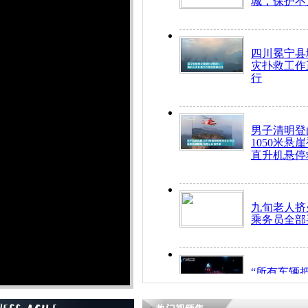
城，保护不
四川冕宁县
灾扑救工作
行
男子清明登
1050米悬
直升机悬停
九旬老人挤
乘务员全部
“所有车辆
开！”儿童
警急速救助