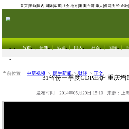
首页
|
滚动
|
国内
|
国际
|
军事
|
社会
|
地方
|
港澳
|
台湾
|
华人
|
侨网
|
财经
|
金融
|
首页
最新
热点
国内
社会
国际
东北亚电视网
当前位置：
中新视频
>
民生新闻
>
财经
>
正文
31省份一季度GDP出炉 重庆增
发布时间：2014年05月29日 15:10
来源：上