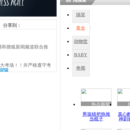
热门视频集
搞笑
四川一精神
病发持大锤
分享到：
美女
动物世
探访传承四
和搜狐新闻频道联合推
俗：近万民
界
BABY
英省亲送行
大考场！！并严格遵守考
秀
奇闻
小伙骑车逆
崩溃 网上
因
热点新闻
四川兴文苗
男孩错把电推
真心
度苗族花山
当梳子
神剧
责任编辑：【
王祎
】