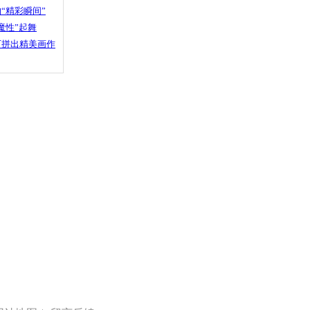
“精彩瞬间”
魔性”起舞
石拼出精美画作