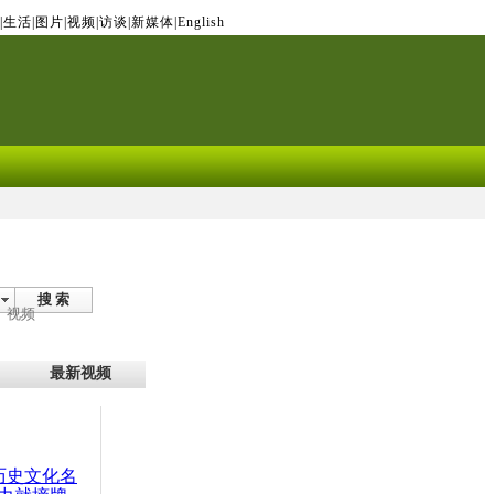
|
生活
|
图片
|
视频
|
访谈
|
新媒体
|
English
搜 索
视频
最新视频
：历史文化名