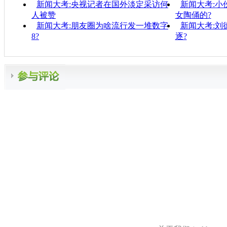
新闻大考:央视记者在国外淡定采访何
新闻大考:小
人被赞
女陶俑的?
新闻大考:朋友圈为啥流行发一堆数字
新闻大考:刘
8?
逐?