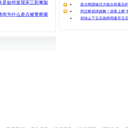
伙是如何发现宋三彩匍匐
盘点韩国瑜访大陆台前幕后的
想过桥就得跳舞！游客上桥“
德华为什么差点被警察驱
祁连山下玉石画师用废弃玉