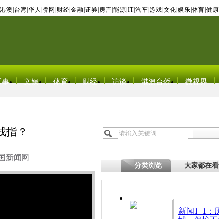
港澳
|
台湾
|
华人
|
侨网
|
财经
|
金融
|
证券
|
房产
|
能源
|
IT
|
汽车
|
游戏
|
文化
|
娱乐
|
体育
|
健康
军事
文娱
体育
财经
访谈
港澳台侨
微视界
戒指？
国新闻网
分类浏览
大家都在看
新闻1+1