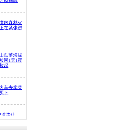
力就摘牌
境内森林火
正在紧张进
山跌落海拔
崖被困1天1夜
救起
火车去卖菜
买下
把道路让
突发疾病交