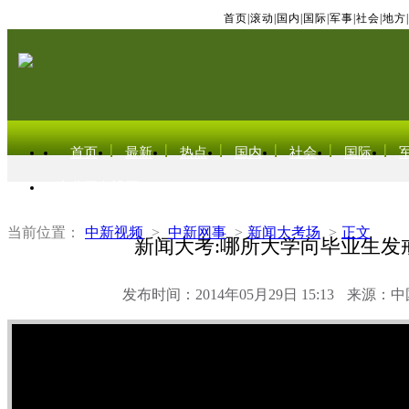
首页
|
滚动
|
国内
|
国际
|
军事
|
社会
|
地方
|
首页
最新
热点
国内
社会
国际
东北亚电视网
当前位置：
中新视频
>
中新网事
>
新闻大考场
>
正文
新闻大考:哪所大学向毕业生发
发布时间：2014年05月29日 15:13
来源：中