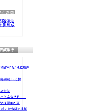
 哀思悼忠
热点新闻
练陪伴最
咪 训练成
功瘦身
毕业戒指
视频排行
物皆可“盘”独觉相声
年种树1.7万棵
记者提问
码？答案竟然是……
头渚夜樱美如画
 精力付出堪比建楼