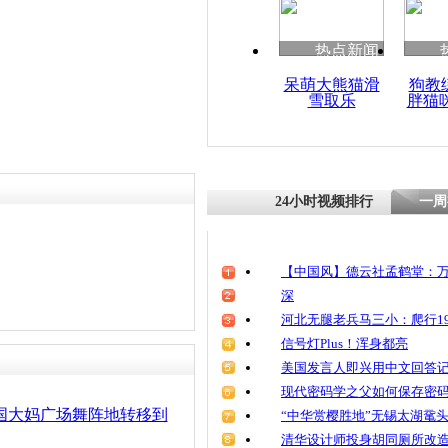
清明祭英烈
魂
热点新闻
呆萌大熊猫滑
狗教
雪取乐
胖猫
哪所大学发
24小时视频排行
一周
【中国风】德云社孟鹤堂：万
深
河北无腿老兵马三小：爬行19
信号灯Plus！浑身都亮
美国发言人即兴用中文回答
现代密码学之父如何保存密
国大妈广场舞阵地转移到
“中华赏樱胜地”无锡太湖鼋
清华设计师投身胡同厕所改造