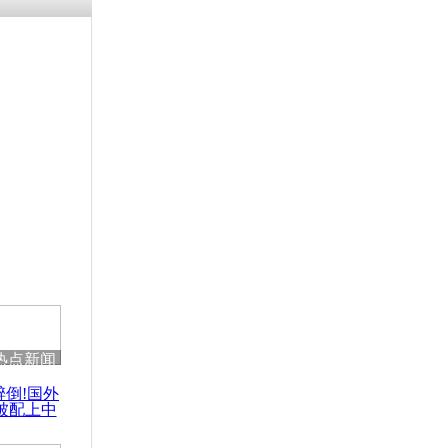
残疾男子因
砸银行
千年传统习
众为娥皇女
行被查情绪
回答崩溃原
热点新闻
乡上万人欢
醉倒!国外
节
被配上中
国民乐