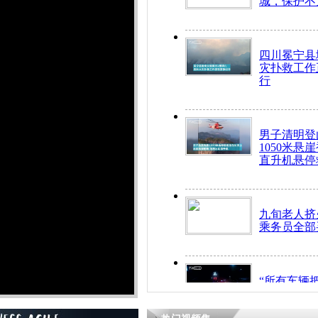
城，保护不
四川冕宁县
灾扑救工作
行
男子清明登
1050米悬
直升机悬停
九旬老人挤
乘务员全部
“所有车辆
开！”儿童
警急速救助