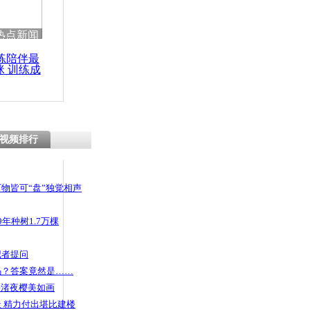
热点新闻
练陪伴最
咪 训练成
功瘦身
视频排行
物皆可“盘”独觉相声
年种树1.7万棵
记者提问
码？答案竟然是……
头渚夜樱美如画
 精力付出堪比建楼