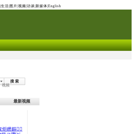
|
生活
|
图片
|
视频
|
访谈
|
新媒体
|
English
搜 索
视频
最新视频
杈炬矁鏂