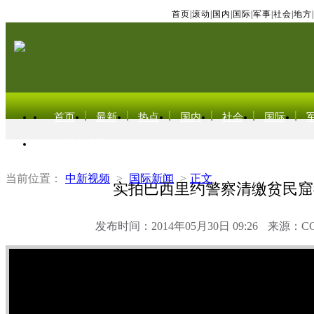
首页
|
滚动
|
国内
|
国际
|
军事
|
社会
|
地方
|
首页
最新
热点
国内
社会
国际
东北亚电视网
当前位置：
中新视频
>
国际新闻
>
正文
实拍巴西里约警察清缴贫民窟
发布时间：2014年05月30日 09:26
来源：C