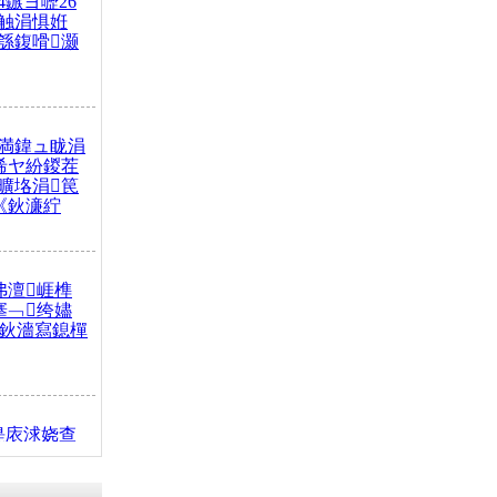
4鏃ヨ嚦26
触涓惧姙
綔鍑嗗灏
満鍏ュ眬涓
浠ヤ紛鍐茬
曠垎涓笢
《鈥濓紵
弗澶崕榫
搴﹁绔嬧
澂鈥濇寫鎴樿
缇庡浗娆查
簹涓庝腑鍥
┾€濓紝鍙嶅
解€斾笢鐩