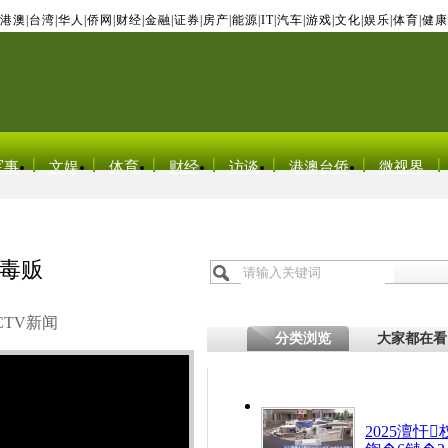
港澳
|
台湾
|
华人
|
侨网
|
财经
|
金融
|
证券
|
房产
|
能源
|
IT
|
汽车
|
游戏
|
文化
|
娱乐
|
体育
|
健康
军事
文娱
体育
财经
访谈
港澳台侨
微视界
毒贩
CTV新闻
分类浏览
大家都在看
2025澶忓