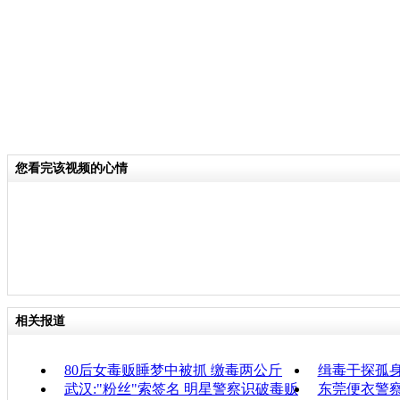
您看完该视频的心情
相关报道
80后女毒贩睡梦中被抓 缴毒两公斤
缉毒干探孤
武汉:"粉丝"索签名 明星警察识破毒贩
东莞便衣警