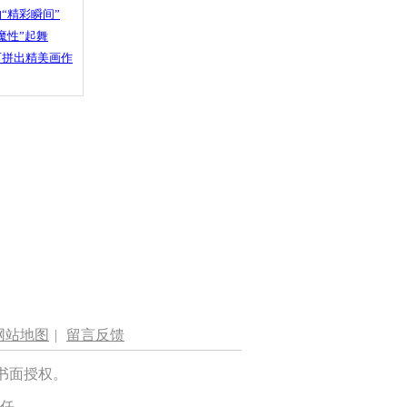
“精彩瞬间”
魔性”起舞
石拼出精美画作
网站地图
|
留言反馈
书面授权。
任。