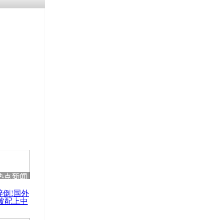
涓ㄥ浗闄呰
褰圭┖鍐涗
-10CE缁
妫€楠岋紝
浗鍏虫敞涓
约警察清缴
热点新闻
醉倒!国外
被配上中
国民乐