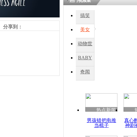
热门视频集
熷悎浣� 
瘑灞€
搞笑
分享到：
美女
娉板浗閫€
笂灏嗭細姝�
动物世
忓彈瀹炴垬
鍚稿紩澶氬
界
ㄤ笘鐣岃
BABY
秀
奇闻
实拍巴西里
贫民窟毒贩
责任编辑：【
杜海涛
】
热点新闻
男孩错把电推
真心
当梳子
神剧