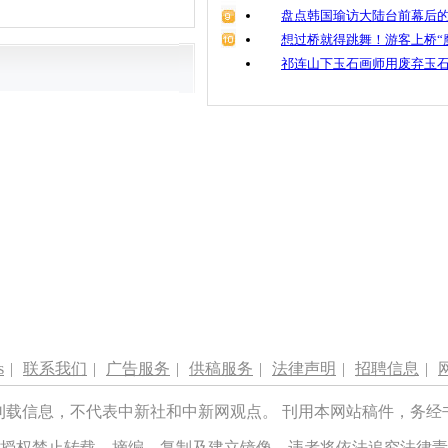
盘点韩国瑜访大陆台前幕后的
想过桥就得跳舞！游客上桥“
祁连山下玉石画师用废弃玉
s
|
联系我们
|
广告服务
|
供稿服务
|
法律声明
|
招聘信息
|
刊载信息，不代表中新社和中新网观点。 刊用本网站稿件，务经
授权禁止转载、摘编、复制及建立镜像，违者将依法追究法律责