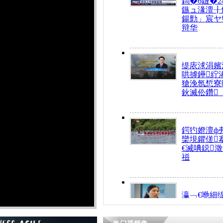
鍧�6鏈�2
鏃ュ湪澶╂
鍚勯」宸ヤ
辩华
缇庡浗涓嬪
哄摢鑸紵
獊浼氬惁寮
鈥滅伀鑽
鍔犳嬁澶ф
欒垷鑺傞
€滅唺鐚
禌
瀛﹁€咃細
€间笢鍗椾
解€滆劚閽
姪鎺ㄤ腑鍥