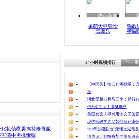
热点新闻
呆萌大熊猫滑
狗教
雪取乐
胖猫
24小时视频排行
一周
【中国风】德云社孟鹤堂：万
深
河北无腿老兵马三小：爬行19
信号灯Plus！浑身都亮
美国发言人即兴用中文回答
现代密码学之父如何保存密
身化妆侦察勇擒持枪毒贩
“中华赏樱胜地”无锡太湖鼋
察泥潭中勇擒毒贩
清华设计师投身胡同厕所改造