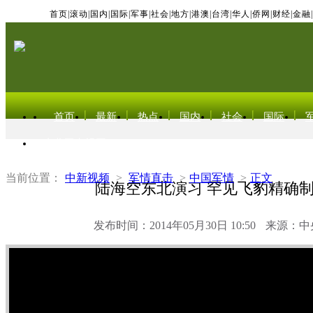
首页
|
滚动
|
国内
|
国际
|
军事
|
社会
|
地方
|
港澳
|
台湾
|
华人
|
侨网
|
财经
|
金融
|
首页
最新
热点
国内
社会
国际
东北亚电视网
当前位置：
中新视频
>
军情直击
>
中国军情
>
正文
陆海空东北演习 罕见飞豹精确
发布时间：2014年05月30日 10:50
来源：中