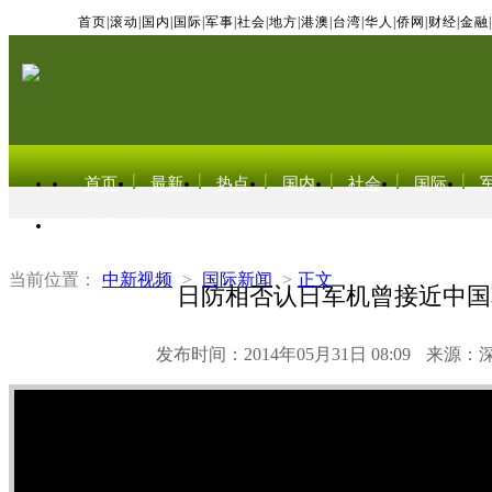
首页
|
滚动
|
国内
|
国际
|
军事
|
社会
|
地方
|
港澳
|
台湾
|
华人
|
侨网
|
财经
|
金融
|
首页
最新
热点
国内
社会
国际
东北亚电视网
当前位置：
中新视频
>
国际新闻
>
正文
日防相否认日军机曾接近中国
发布时间：2014年05月31日 08:09
来源：