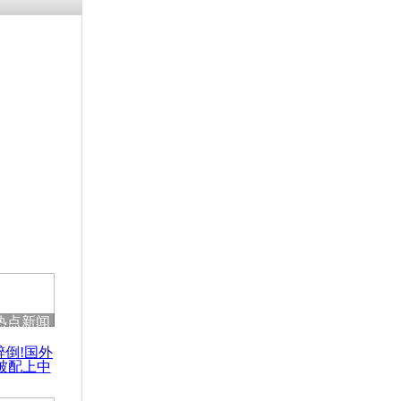
残疾男子因
砸银行
千年传统习
众为娥皇女
行被查情绪
回答崩溃原
热点新闻
乡上万人欢
醉倒!国外
节
被配上中
国民乐