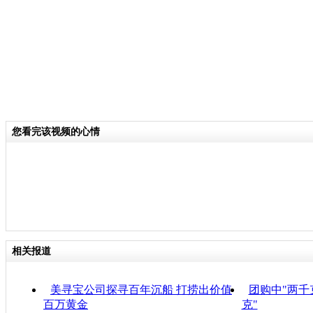
您看完该视频的心情
相关报道
美寻宝公司探寻百年沉船 打捞出价值
团购中"两千
百万黄金
克"