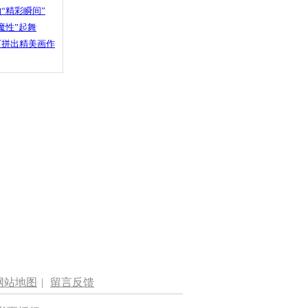
“精彩瞬间”
魔性”起舞
石拼出精美画作
网站地图
|
留言反馈