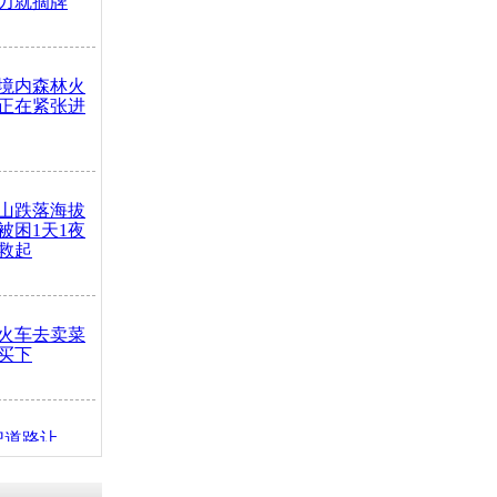
力就摘牌
境内森林火
正在紧张进
山跌落海拔
崖被困1天1夜
救起
火车去卖菜
买下
把道路让
突发疾病交