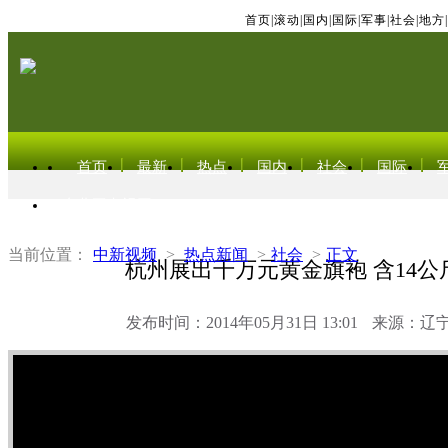
首页
|
滚动
|
国内
|
国际
|
军事
|
社会
|
地方
|
首页
最新
热点
国内
社会
国际
东北亚电视网
当前位置：
中新视频
>
热点新闻
>
社会
>
正文
杭州展出千万元黄金旗袍 含14公
发布时间：2014年05月31日 13:01
来源：辽