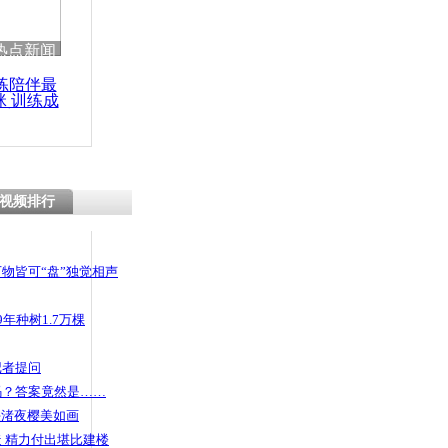
 哀思悼忠
热点新闻
练陪伴最
咪 训练成
功瘦身
黄金旗袍
视频排行
物皆可“盘”独觉相声
年种树1.7万棵
记者提问
码？答案竟然是……
头渚夜樱美如画
 精力付出堪比建楼