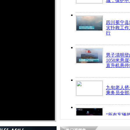
城，保护不
四川冕宁县
灾扑救工作
行
男子清明登
1050米悬
直升机悬停
九旬老人挤
乘务员全部
“所有车辆
开！”儿童
警急速救助