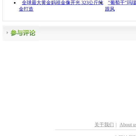
全球最大黄金妈祖金像开光 323公斤纯
"葡萄干"玛
金打造
跟风
关于我们
|
About u