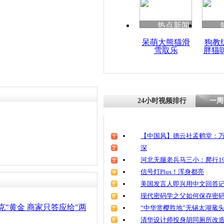
清明祭英烈
魂
热点新闻
呆萌大熊猫滑
狗教
雪取乐
胖猫
杭州展千万
24小时视频排行
一周
【中国风】德云社孟鹤堂：万
深
河北无腿老兵马三小：爬行19
信号灯Plus！浑身都亮
美国发言人即兴用中文回答
现代密码学之父如何保存密
克"黄金 商家只答应给"两
“中华赏樱胜地”无锡太湖鼋
清华设计师投身胡同厕所改造