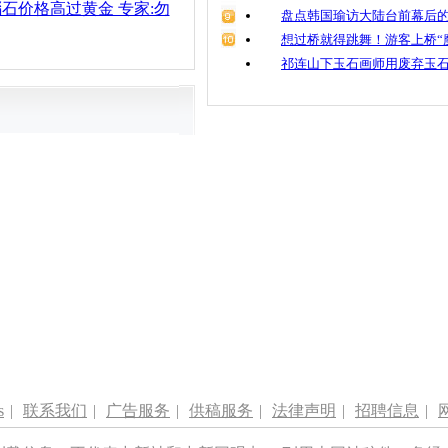
瑙石价格高过黄金 专家:勿
盘点韩国瑜访大陆台前幕后的
想过桥就得跳舞！游客上桥“
祁连山下玉石画师用废弃玉
s
|
联系我们
|
广告服务
|
供稿服务
|
法律声明
|
招聘信息
|