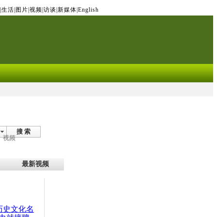
|
生活
|
图片
|
视频
|
访谈
|
新媒体
|
English
搜 索
视频
最新视频
：历史文化名