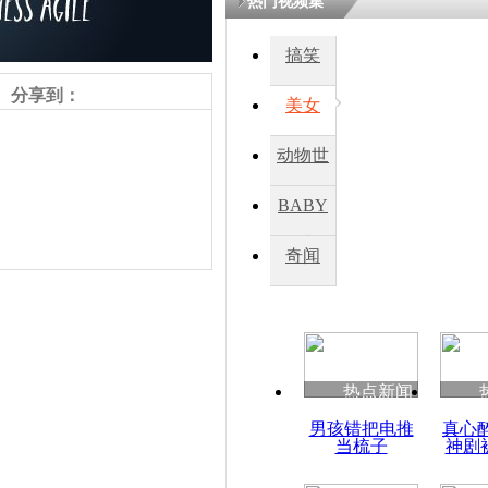
热门视频集
搞笑
四川一精神
病发持大锤
分享到：
美女
动物世
探访传承四
俗：近万民
界
BABY
英省亲送行
秀
奇闻
小伙骑车逆
崩溃 网上
因
责任编辑：【
杜海涛
】
热点新闻
四川兴文苗
男孩错把电推
真心
度苗族花山
当梳子
神剧