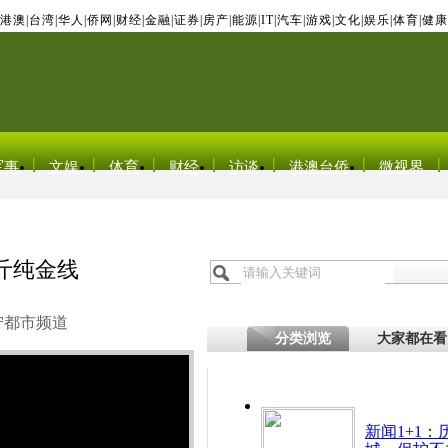
港澳
|
台湾
|
华人
|
侨网
|
财经
|
金融
|
证券
|
房产
|
能源
|
IT
|
汽车
|
游戏
|
文化
|
娱乐
|
体育
|
健康
军事
文娱
体育
财经
访谈
港澳台侨
微视界
斤纯金线
宁都市频道
分类浏览
大家都在看
新闻1+1