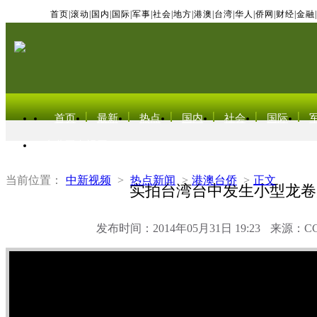
首页
|
滚动
|
国内
|
国际
|
军事
|
社会
|
地方
|
港澳
|
台湾
|
华人
|
侨网
|
财经
|
金融
|
首页
最新
热点
国内
社会
国际
东北亚电视网
当前位置：
中新视频
>
热点新闻
>
港澳台侨
>
正文
实拍台湾台中发生小型龙卷
发布时间：2014年05月31日 19:23
来源：C