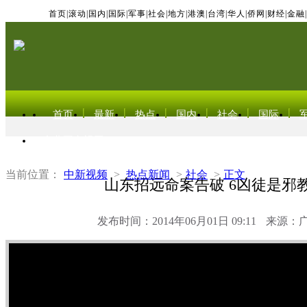
首页
|
滚动
|
国内
|
国际
|
军事
|
社会
|
地方
|
港澳
|
台湾
|
华人
|
侨网
|
财经
|
金融
|
首页
最新
热点
国内
社会
国际
东北亚电视网
当前位置：
中新视频
>
热点新闻
>
社会
>
正文
山东招远命案告破 6凶徒是邪
发布时间：2014年06月01日 09:11
来源：