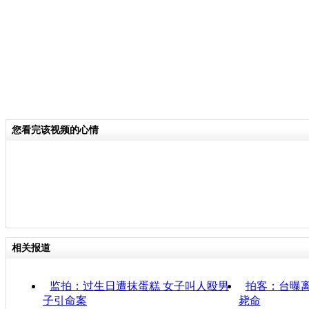
您看完该视频的心情
相关报道
监拍：过生日遭抹蛋糕 女子叫人殴男
拍客：台曝离
子引命案
毙命