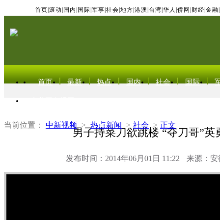
首页
|
滚动
|
国内
|
国际
|
军事
|
社会
|
地方
|
港澳
|
台湾
|
华人
|
侨网
|
财经
|
金融
|
首页
最新
热点
国内
社会
国际
东北亚电视网
当前位置：
中新视频
>
热点新闻
>
社会
>
正文
男子持菜刀欲跳楼 “夺刀哥”英
发布时间：2014年06月01日 11:22
来源：安