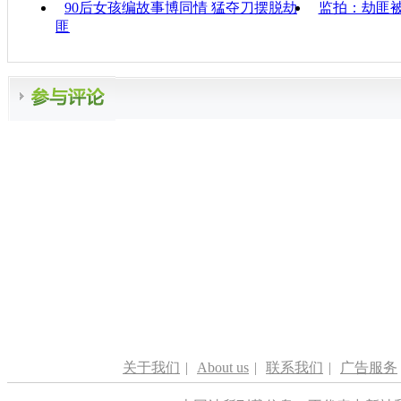
90后女孩编故事博同情 猛夺刀摆脱劫
监拍：劫匪
匪
关于我们
|
About us
|
联系我们
|
广告服务