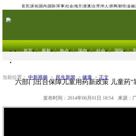
首页
|
滚动
|
国内
|
国际
|
军事
|
社会
|
地方
|
港澳
|
台湾
|
华人
|
侨网
|
财经
|
金融
|
首页
最新
热点
国内
社会
国际
东北亚电视网
当前位置：
中新视频
>
民生新闻
>
健康
>
正文
六部门出台保障儿童用药新政策 儿童药"
发布时间：2014年06月01日 18:54
来源：