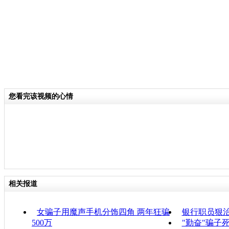
您看完该视频的心情
相关报道
女骗子用魔声手机分饰四角 两年狂骗
银行职员狠治骗
500万
"勤奋"骗子