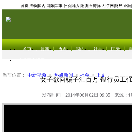
首页
|
滚动
|
国内
|
国际
|
军事
|
社会
|
地方
|
港澳
|
台湾
|
华人
|
侨网
|
财经
|
金融
|
首页
最新
热点
国内
社会
国际
东北亚电视网
当前位置：
中新视频
>
热点新闻
>
社会
>
正文
女子欲向骗子汇百万 银行员工
发布时间：2014年06月02日 09:35
来源：