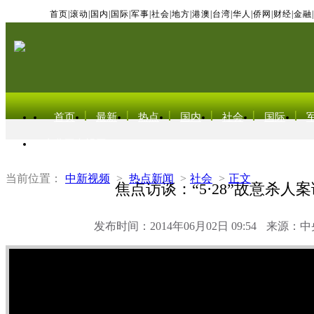
首页
|
滚动
|
国内
|
国际
|
军事
|
社会
|
地方
|
港澳
|
台湾
|
华人
|
侨网
|
财经
|
金融
|
首页
最新
热点
国内
社会
国际
东北亚电视网
当前位置：
中新视频
>
热点新闻
>
社会
>
正文
焦点访谈：“5·28”故意杀人
发布时间：2014年06月02日 09:54
来源：中