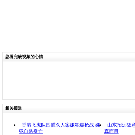
您看完该视频的心情
相关报道
香港飞虎队围捕杀人案嫌犯爆枪战 嫌
山东招远故意
犯自杀身亡
真面目