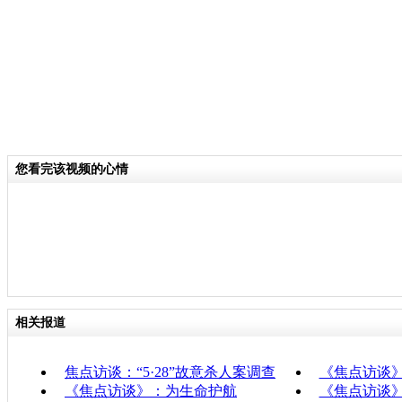
您看完该视频的心情
相关报道
焦点访谈：“5·28”故意杀人案调查
《焦点访谈
《焦点访谈》：为生命护航
《焦点访谈》