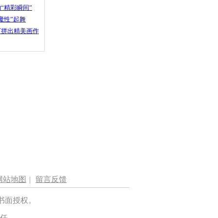
“精彩瞬间”
魔性”起舞
石拼出精美画作
网站地图
|
留言反馈
书面授权。
任。