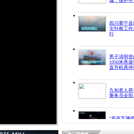
城，保护不
四川冕宁县
灾扑救工作
行
男子清明登
1050米悬
直升机悬停
九旬老人挤
乘务员全部
“所有车辆
开！”儿童
警急速救助