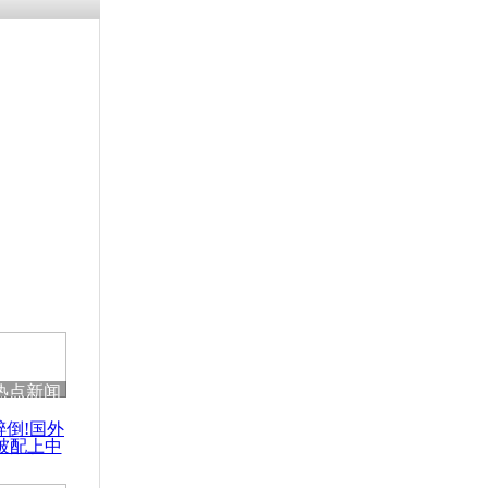
残疾男子因
砸银行
千年传统习
众为娥皇女
行被查情绪
回答崩溃原
热点新闻
乡上万人欢
醉倒!国外
节
被配上中
国民乐