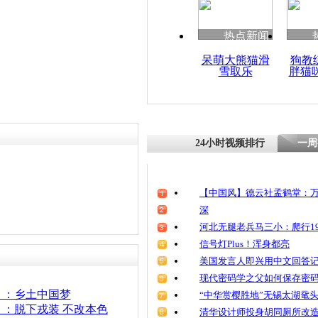
清明祭英烈
魂
热点新闻
呆萌大熊猫滑
狗教
雪取乐
胖猫
焦点访谈：
贝
24小时视频排行
一周
【中国风】德云社孟鹤堂：万
深
河北无腿老兵马三小：爬行19
信号灯Plus！浑身都亮
美国发言人即兴用中文回答
现代密码学之父如何保存密
》：乡土中国梦
“中华赏樱胜地”无锡太湖鼋
：脱下戎装 不改本色
清华设计师投身胡同厕所改造