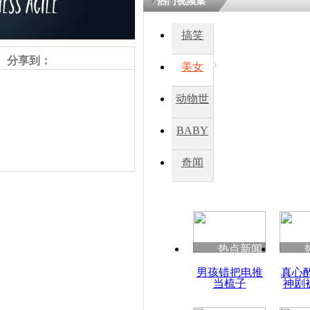
热门视频集
搞笑
四川一精神
病发持大锤
分享到：
美女
动物世
探访传承四
俗：近万民
界
BABY
英省亲送行
秀
奇闻
小伙骑车逆
崩溃 网上
因
责任编辑：【
周雨辰
】
热点新闻
四川兴文苗
男孩错把电推
真心
度苗族花山
当梳子
神剧