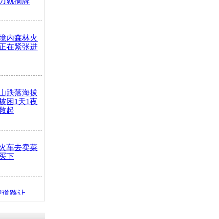
力就摘牌
境内森林火
正在紧张进
山跌落海拔
崖被困1天1夜
救起
火车去卖菜
买下
把道路让
突发疾病交