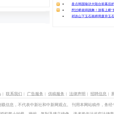
盘点韩国瑜访大陆台前幕后的
想过桥就得跳舞！游客上桥“
祁连山下玉石画师用废弃玉
s
|
联系我们
|
广告服务
|
供稿服务
|
法律声明
|
招聘信息
|
刊载信息，不代表中新社和中新网观点。 刊用本网站稿件，务经
授权禁止转载、摘编、复制及建立镜像，违者将依法追究法律责