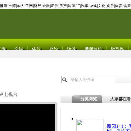
港澳
|
台湾
|
华人
|
侨网
|
财经
|
金融
|
证券
|
房产
|
能源
|
IT
|
汽车
|
游戏
|
文化
|
娱乐
|
体育
|
健康
军事
文娱
体育
财经
访谈
港澳台侨
微视界
央电视台
分类浏览
大家都在看
新闻1+1