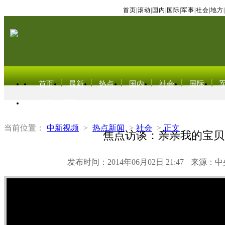
首页
|
滚动
|
国内
|
国际
|
军事
|
社会
|
地方
|
首页
最新
热点
国内
社会
国际
东北亚电视网
当前位置：
中新视频
>
热点新闻
>
社会
>
正文
焦点访谈：亲亲我的宝贝
发布时间：2014年06月02日 21:47
来源：中