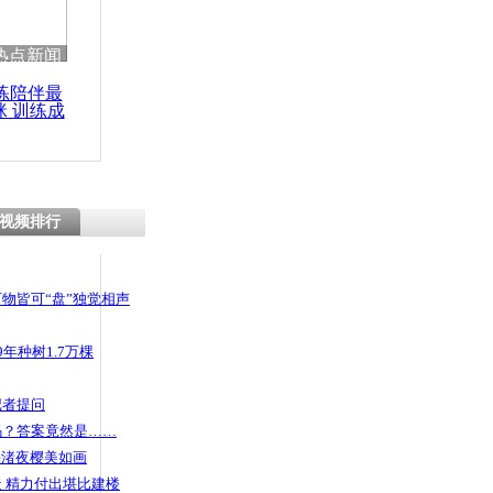
 哀思悼忠
热点新闻
练陪伴最
咪 训练成
功瘦身
亲亲我的宝
视频排行
物皆可“盘”独觉相声
年种树1.7万棵
记者提问
码？答案竟然是……
头渚夜樱美如画
 精力付出堪比建楼