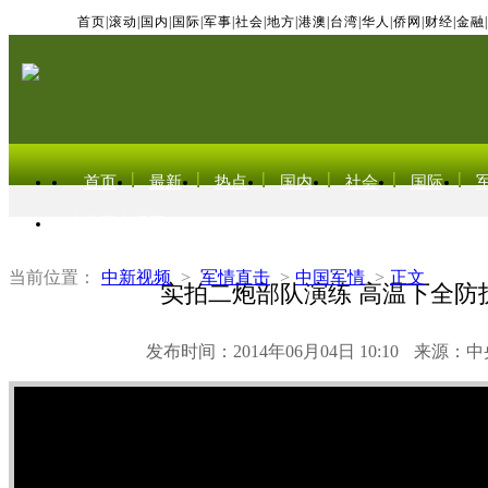
首页
|
滚动
|
国内
|
国际
|
军事
|
社会
|
地方
|
港澳
|
台湾
|
华人
|
侨网
|
财经
|
金融
|
首页
最新
热点
国内
社会
国际
东北亚电视网
当前位置：
中新视频
>
军情直击
>
中国军情
>
正文
实拍二炮部队演练 高温下全防
发布时间：2014年06月04日 10:10
来源：中