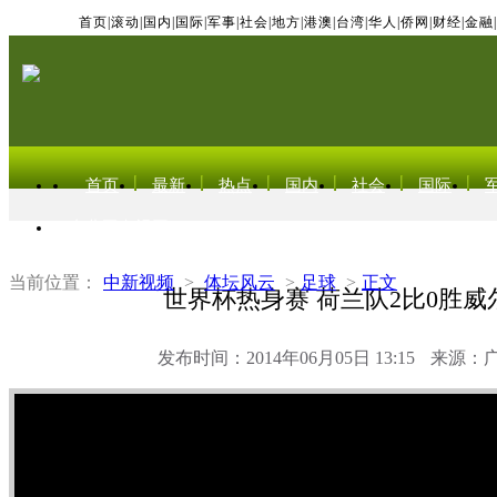
首页
|
滚动
|
国内
|
国际
|
军事
|
社会
|
地方
|
港澳
|
台湾
|
华人
|
侨网
|
财经
|
金融
|
首页
最新
热点
国内
社会
国际
东北亚电视网
当前位置：
中新视频
>
体坛风云
>
足球
>
正文
世界杯热身赛 荷兰队2比0胜威
发布时间：2014年06月05日 13:15
来源：