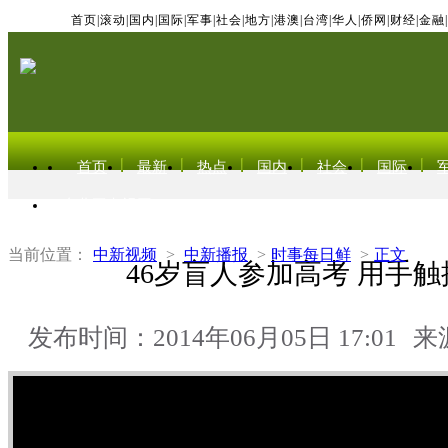
首页
|
滚动
|
国内
|
国际
|
军事
|
社会
|
地方
|
港澳
|
台湾
|
华人
|
侨网
|
财经
|
金融
|
首页
最新
热点
国内
社会
国际
东北亚电视网
当前位置：
中新视频
>
中新播报
>
时事每日鲜
>
正文
46岁盲人参加高考 用手
发布时间：2014年06月05日 17:01
来