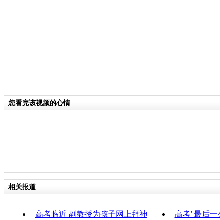
来的梦想，这个愿望越来越强烈。”从2
金生多次给国家有关部门写信，往县、
育部考试中心跑了多趟，终于报上了名，
普通高等学校招生全国统一考试考生体
河南省第一位参加全国高考的盲人考生
赞誉为中国当下“争取盲人高考权第一
全国共有3名盲人参加高考，考试科目
样，但使用盲文试卷。李金生将一人一
您看完该视频的心情
老师监考。
关键词：
分类名称：
中新播报
相关报道
责任
高考临近 副教授为孩子网上拜神
高考"最后一公