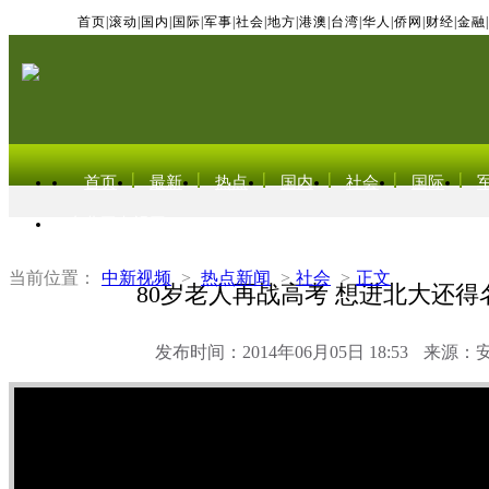
首页
|
滚动
|
国内
|
国际
|
军事
|
社会
|
地方
|
港澳
|
台湾
|
华人
|
侨网
|
财经
|
金融
|
首页
最新
热点
国内
社会
国际
东北亚电视网
当前位置：
中新视频
>
热点新闻
>
社会
>
正文
80岁老人再战高考 想进北大还得
发布时间：2014年06月05日 18:53
来源：