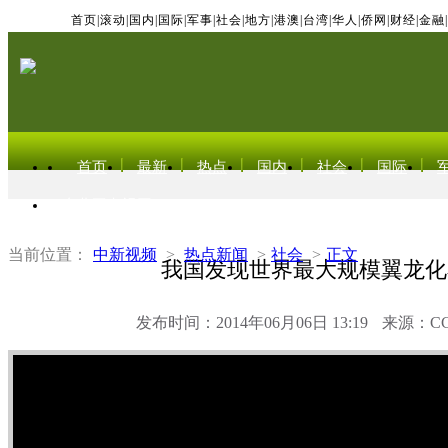
首页
|
滚动
|
国内
|
国际
|
军事
|
社会
|
地方
|
港澳
|
台湾
|
华人
|
侨网
|
财经
|
金融
|
首页
最新
热点
国内
社会
国际
东北亚电视网
当前位置：
中新视频
>
热点新闻
>
社会
>
正文
我国发现世界最大规模翼龙化
发布时间：2014年06月06日 13:19
来源：C