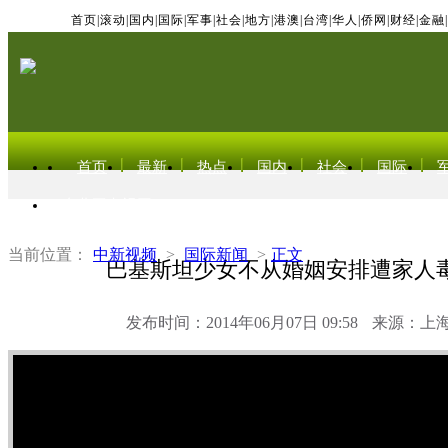
首页
|
滚动
|
国内
|
国际
|
军事
|
社会
|
地方
|
港澳
|
台湾
|
华人
|
侨网
|
财经
|
金融
|
首页
最新
热点
国内
社会
国际
东北亚电视网
当前位置：
中新视频
>
国际新闻
>
正文
巴基斯坦少女不从婚姻安排遭家人
发布时间：2014年06月07日 09:58
来源：上