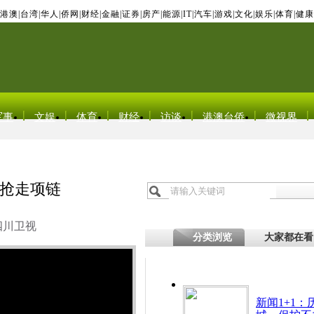
港澳
|
台湾
|
华人
|
侨网
|
财经
|
金融
|
证券
|
房产
|
能源
|
IT
|
汽车
|
游戏
|
文化
|
娱乐
|
体育
|
健康
军事
文娱
体育
财经
访谈
港澳台侨
微视界
抢走项链
四川卫视
分类浏览
大家都在看
新闻1+1