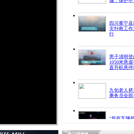
城，保护不
四川冕宁县
灾扑救工作
行
男子清明登
1050米悬
直升机悬停
九旬老人挤
乘务员全部
“所有车辆
开！”儿童
警急速救助