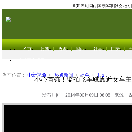
首页
|
滚动
|
国内
|
国际
|
军事
|
社会
|
地方
|
首页
最新
热点
国内
社会
国际
东北亚电视网
当前位置：
中新视频
>
热点新闻
>
社会
>
正文
小心首饰！监拍飞车贼靠近女车主
发布时间：2014年06月09日 08:08
来源：