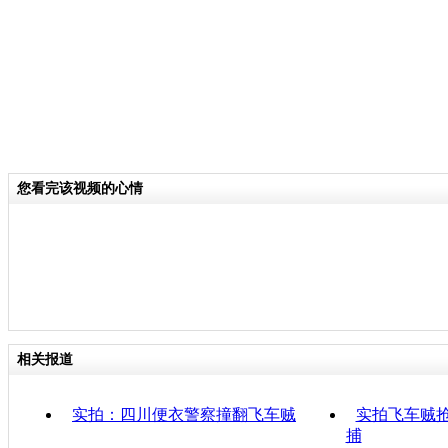
您看完该视频的心情
相关报道
实拍：四川便衣警察撞翻飞车贼
实拍飞车贼抢
捕