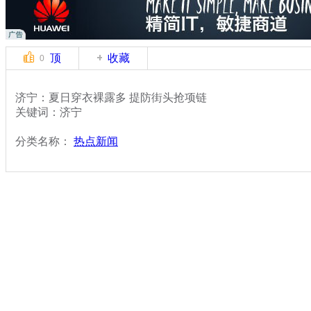
顶
收藏
0
济宁：夏日穿衣裸露多 提防街头抢项链
关键词：济宁
分类名称：
热点新闻