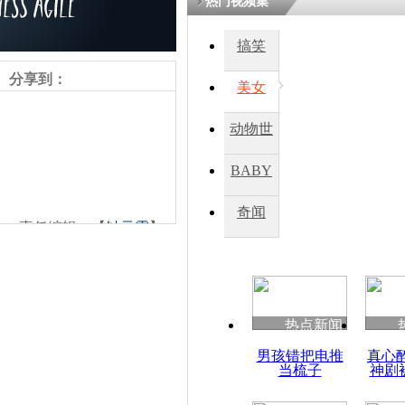
热门视频集
搞笑
四川一精神
病发持大锤
分享到：
美女
动物世
探访传承四
俗：近万民
界
BABY
英省亲送行
秀
奇闻
责任编辑：【
钟元霞
】
小伙骑车逆
崩溃 网上
因
热点新闻
四川兴文苗
男孩错把电推
真心
度苗族花山
当梳子
神剧