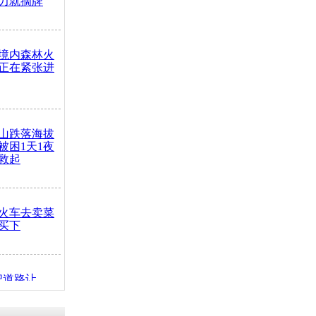
力就摘牌
境内森林火
正在紧张进
山跌落海拔
崖被困1天1夜
救起
火车去卖菜
买下
把道路让
突发疾病交