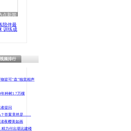
 哀思悼忠
热点新闻
练陪伴最
咪 训练成
功瘦身
监拍飞车贼
抢走项链
视频排行
物皆可“盘”独觉相声
年种树1.7万棵
记者提问
码？答案竟然是……
头渚夜樱美如画
 精力付出堪比建楼