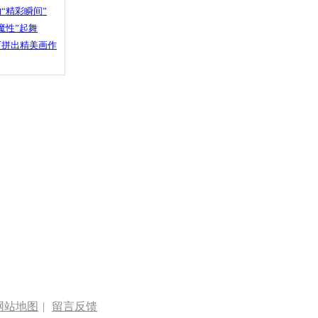
“精彩瞬间”
魔性”起舞
石拼出精美画作
网站地图
|
留言反馈