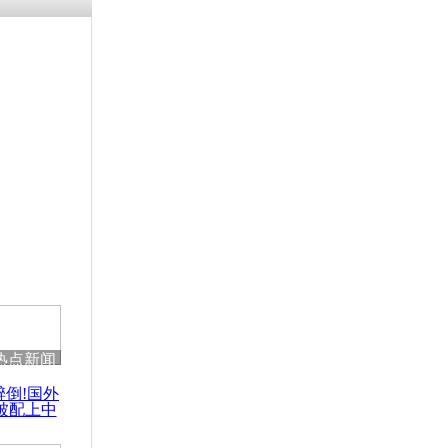
残疾男子因
砸银行
千年传统习
众为娥皇女
行被查情绪
回答崩溃原
热点新闻
乡上万人欢
醉倒!国外
节
被配上中
国民乐