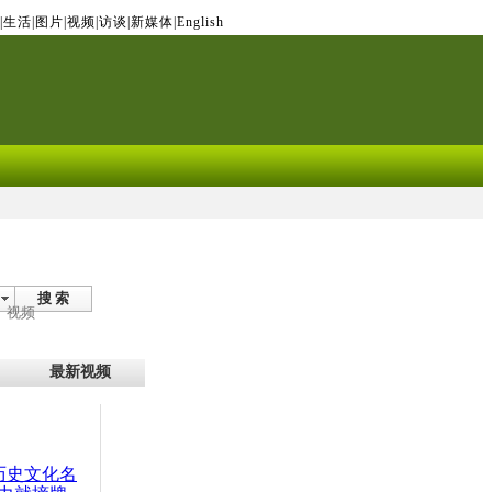
|
生活
|
图片
|
视频
|
访谈
|
新媒体
|
English
搜 索
视频
最新视频
：历史文化名