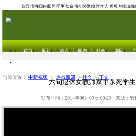
首页
|
滚动
|
国内
|
国际
|
军事
|
社会
|
地方
|
港澳
|
台湾
|
华人
|
侨网
|
财经
|
金融
|
首页
最新
热点
国内
社会
国际
东北亚电视网
当前位置：
中新视频
>
热点新闻
>
社会
>
正文
六旬退休女教师家中杀死学生
发布时间：2014年06月09日 09:20
来源：安