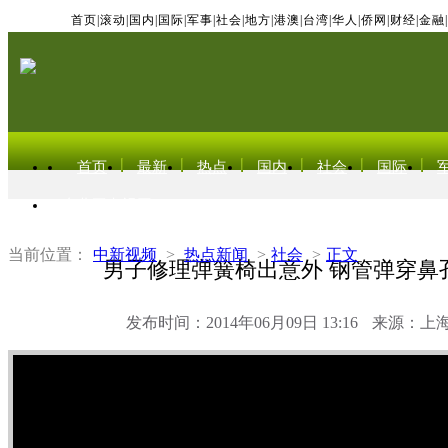
首页
|
滚动
|
国内
|
国际
|
军事
|
社会
|
地方
|
港澳
|
台湾
|
华人
|
侨网
|
财经
|
金融
|
首页
最新
热点
国内
社会
国际
东北亚电视网
当前位置：
中新视频
>
热点新闻
>
社会
>
正文
男子修理弹簧椅出意外 钢管弹穿鼻
发布时间：2014年06月09日 13:16
来源：上