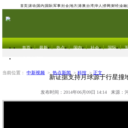
首页
|
滚动
|
国内
|
国际
|
军事
|
社会
|
地方
|
港澳
|
台湾
|
华人
|
侨网
|
财经
|
金融
|
首页
最新
热点
国内
社会
国际
东北亚电视网
当前位置：
中新视频
>
热点新闻
>
科技
>
正文
新证据支持月球源于行星撞
发布时间：2014年06月09日 14:14
来源：