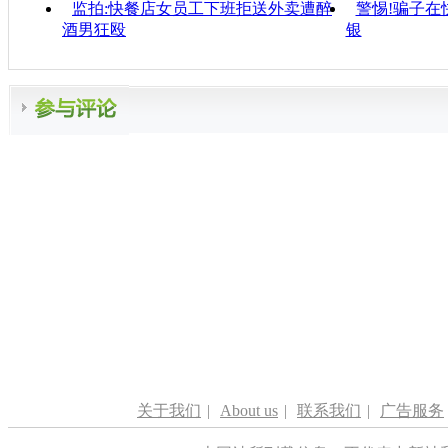
监拍:快餐店女员工下班拒送外卖遭醉
警惕!骗子在
酒男狂殴
银
关于我们
|
About us
|
联系我们
|
广告服务