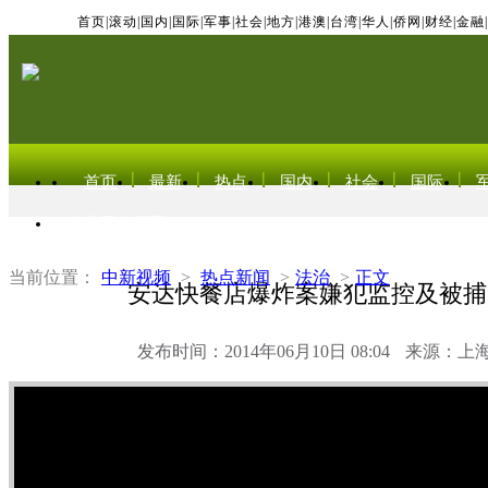
首页
|
滚动
|
国内
|
国际
|
军事
|
社会
|
地方
|
港澳
|
台湾
|
华人
|
侨网
|
财经
|
金融
|
首页
最新
热点
国内
社会
国际
东北亚电视网
当前位置：
中新视频
>
热点新闻
>
法治
>
正文
安达快餐店爆炸案嫌犯监控及被捕
发布时间：2014年06月10日 08:04
来源：上