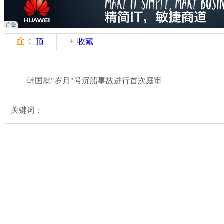
顶
收藏
0
韩国就"岁月"号沉船事故进行首次庭审
关键词：
分类名称：
国际新闻
韩国沉船事故
标签：
专题：
载400余人客船在韩海域沉没