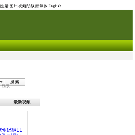
|
生活
|
图片
|
视频
|
访谈
|
新媒体
|
English
搜 索
视频
最新视频
杈炬矁鏂