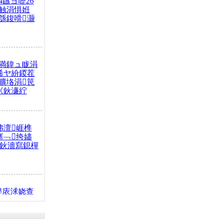
4鏃ヨ嚦26
触涓惧姙
綔鍑嗗灏
満鍏ュ眬涓
浠ヤ紛鍐茬
曠垎涓笢
《鈥濓紵
弗澶崕榫
搴﹁绔嬧
澂鈥濇寫鎴樿
缇庡浗娆查
簹涓庝腑鍥
┾€濓紝鍙嶅
解€斾笢鐩