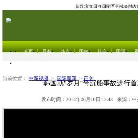
首页
|
滚动
|
国内
|
国际
|
军事
|
社会
|
地方
|
首页
最新
热点
国内
社会
国际
东北亚电视网
当前位置：
中新视频
>
国际新闻
>
正文
韩国就"岁月"号沉船事故进行
发布时间：2014年06月10日 13:48
来源：中