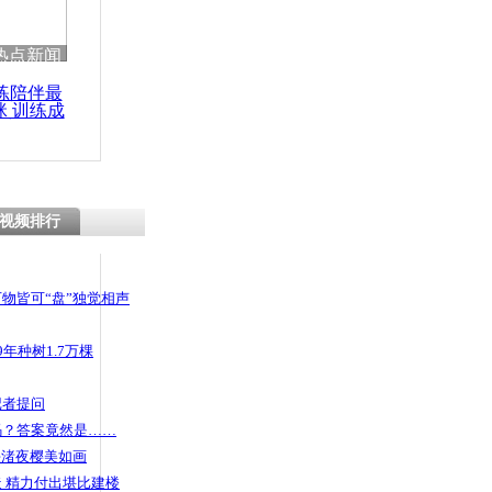
热点新闻
练陪伴最
咪 训练成
功瘦身
视频排行
物皆可“盘”独觉相声
年种树1.7万棵
记者提问
码？答案竟然是……
头渚夜樱美如画
 精力付出堪比建楼