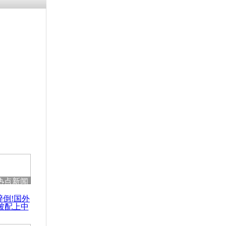
涓ㄥ浗闄呰
褰圭┖鍐涗
-10CE缁
妫€楠岋紝
浗鍏虫敞涓
号沉船事故
审
热点新闻
醉倒!国外
被配上中
国民乐