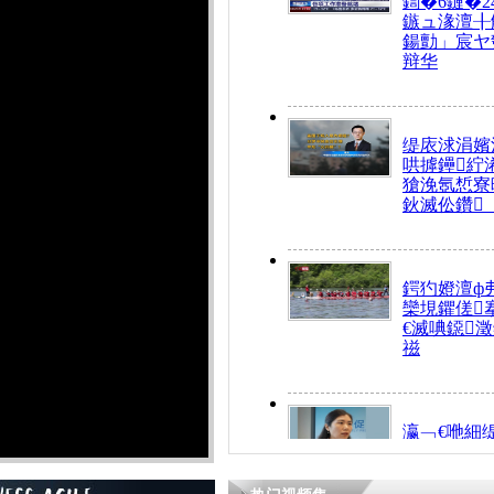
鍧�6鏈�2
鏃ュ湪澶╂
鍚勯」宸ヤ
辩华
缇庡浗涓嬪
哄摢鑸紵
獊浼氬惁寮
鈥滅伀鑽
鍔犳嬁澶ф
欒垷鑺傞
€滅唺鐚
禌
瀛﹁€咃細
€间笢鍗椾
解€滆劚閽
姪鎺ㄤ腑鍥