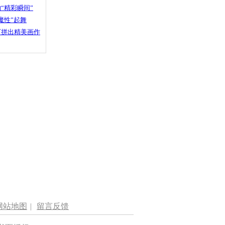
“精彩瞬间”
魔性”起舞
石拼出精美画作
网站地图
|
留言反馈