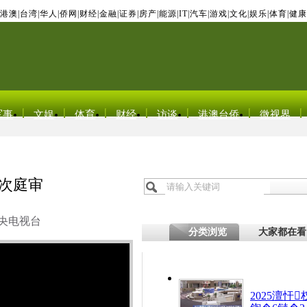
港澳
|
台湾
|
华人
|
侨网
|
财经
|
金融
|
证券
|
房产
|
能源
|
IT
|
汽车
|
游戏
|
文化
|
娱乐
|
体育
|
健康
军事
文娱
体育
财经
访谈
港澳台侨
微视界
首次庭审
央电视台
分类浏览
大家都在看
2025澶忓