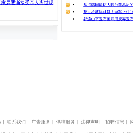
者家属逐渐接受亲人离世现
盘点韩国瑜访大陆台前幕后的
想过桥就得跳舞！游客上桥“
祁连山下玉石画师用废弃玉
s
|
联系我们
|
广告服务
|
供稿服务
|
法律声明
|
招聘信息
|