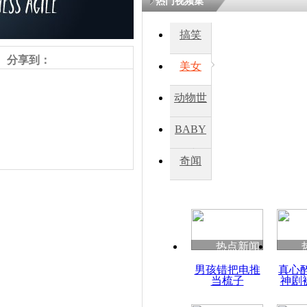
热门视频集
熷悎浣� 
瘑灞€
搞笑
分享到：
美女
娉板浗閫€
笂灏嗭細姝�
动物世
忓彈瀹炴垬
鍚稿紩澶氬
界
ㄤ笘鐣岃
BABY
秀
奇闻
韩国就岁月
进行首次庭
热点新闻
责任编辑：【
杜海涛
】
男孩错把电推
真心
当梳子
神剧