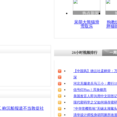
热点新闻
呆萌大熊猫滑
狗教
雪取乐
胖猫
24小时视频排行
一周
【中国风】德云社孟鹤堂：万
深
河北无腿老兵马三小：爬行19
信号灯Plus！浑身都亮
美国发言人即兴用中文回答
现代密码学之父如何保存密
工 称沉船报道不当敦促社
“中华赏樱胜地”无锡太湖鼋
清华设计师投身胡同厕所改造