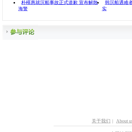
朴槿惠就沉船事故正式道歉 宣布解散
韩沉船遇难
海警
实
关于我们
|
About u