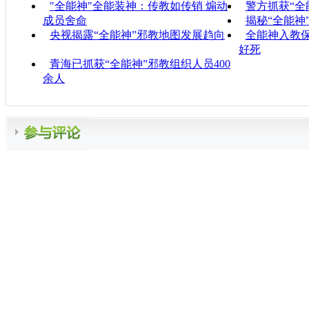
"全能神"全能装神：传教如传销 煽动
警方抓获“全
成员舍命
揭秘“全能神
央视揭露“全能神”邪教地图发展趋向
全能神入教
好死
青海已抓获“全能神”邪教组织人员400
余人