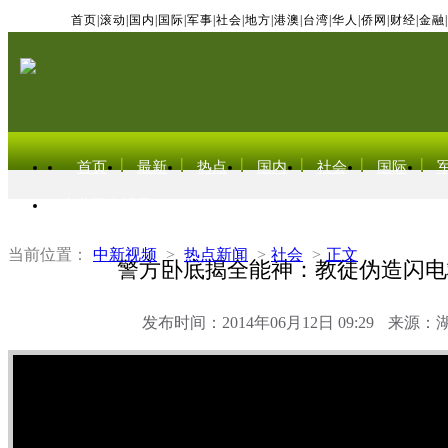
首页
|
滚动
|
国内
|
国际
|
军事
|
社会
|
地方
|
港澳
|
台湾
|
华人
|
侨网
|
财经
|
金融
|
首页
最新
热点
国内
社会
国际
东北亚电视网
当前位置：
中新视频
>
热点新闻
>
社会
>
正文
警方卧底揭全能神：教徒伪造闪电
发布时间：2014年06月12日 09:29
来源：