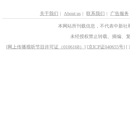
关于我们
|
About us
|
联系我们
|
广告服务
本网站所刊载信息，不代表中新社
未经授权禁止转载、摘编、
[
网上传播视听节目许可证（0106168）
] [
京ICP证040655号
] 