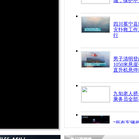
城，保护不
四川冕宁县
灾扑救工作
行
男子清明登
1050米悬
直升机悬停
九旬老人挤
乘务员全部
“所有车辆
开！”儿童
警急速救助