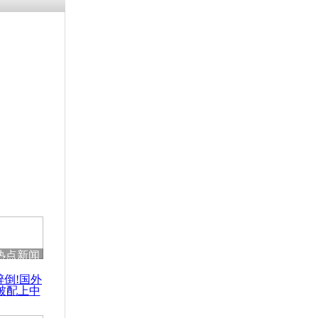
残疾男子因
砸银行
千年传统习
众为娥皇女
行被查情绪
回答崩溃原
热点新闻
乡上万人欢
醉倒!国外
节
被配上中
国民乐