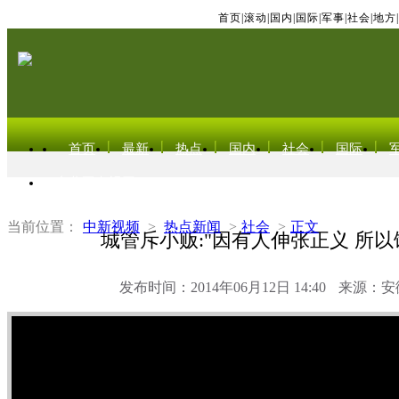
首页
|
滚动
|
国内
|
国际
|
军事
|
社会
|
地方
|
首页
最新
热点
国内
社会
国际
东北亚电视网
当前位置：
中新视频
>
热点新闻
>
社会
>
正文
城管斥小贩:"因有人伸张正义 所以
发布时间：2014年06月12日 14:40
来源：安