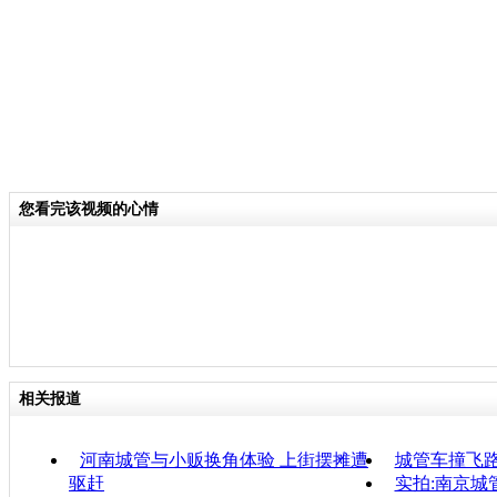
您看完该视频的心情
相关报道
河南城管与小贩换角体验 上街摆摊遭
城管车撞飞
驱赶
实拍:南京城