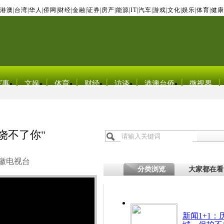
港澳
|
台湾
|
华人
|
侨网
|
财经
|
金融
|
证券
|
房产
|
能源
|
IT
|
汽车
|
游戏
|
文化
|
娱乐
|
体育
|
健康
军事
文娱
体育
财经
访谈
港澳台侨
微视界
饶不了你"
徽电视台
分类浏览
大家都在看
新闻1+1