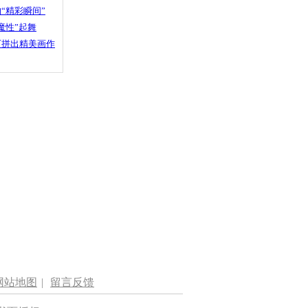
“精彩瞬间”
魔性”起舞
石拼出精美画作
网站地图
|
留言反馈