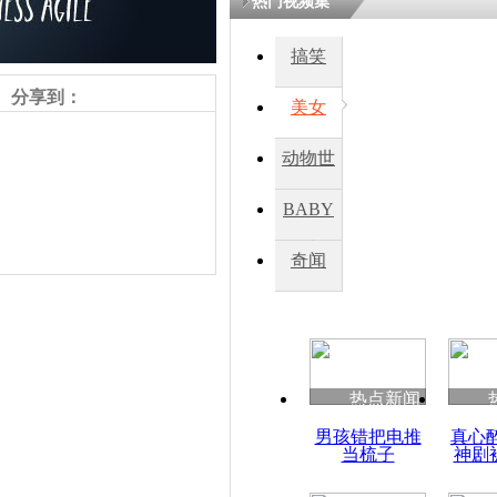
热门视频集
搞笑
四川一精神
病发持大锤
分享到：
美女
动物世
探访传承四
俗：近万民
界
BABY
英省亲送行
秀
奇闻
小伙骑车逆
崩溃 网上
因
责任编辑：【
王胤
】
热点新闻
四川兴文苗
男孩错把电推
真心
度苗族花山
当梳子
神剧