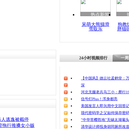
清明祭英烈
魂
热点新闻
呆萌大熊猫滑
狗教
雪取乐
胖猫
城管斥小贩
张正义 所
24小时视频排行
一周
【中国风】德云社孟鹤堂：万
深
河北无腿老兵马三小：爬行19
信号灯Plus！浑身都亮
美国发言人即兴用中文回答
现代密码学之父如何保存密
路人逃逸被截停
“中华赏樱胜地”无锡太湖鼋
管拖行推搡女小贩
清华设计师投身胡同厕所改造