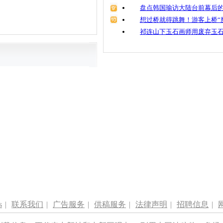
盘点韩国瑜访大陆台前幕后的
想过桥就得跳舞！游客上桥“
祁连山下玉石画师用废弃玉
s
|
联系我们
|
广告服务
|
供稿服务
|
法律声明
|
招聘信息
|