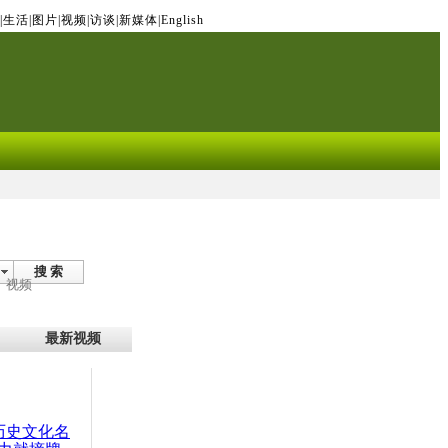
|
生活
|
图片
|
视频
|
访谈
|
新媒体
|
English
搜 索
视频
最新视频
：历史文化名