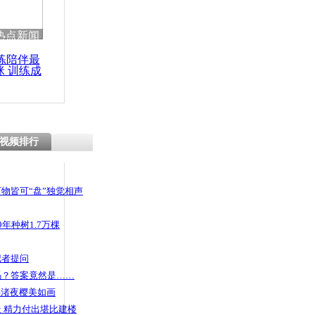
 哀思悼忠
热点新闻
练陪伴最
咪 训练成
功瘦身
:因有人伸
以饶不了你
视频排行
物皆可“盘”独觉相声
年种树1.7万棵
记者提问
码？答案竟然是……
头渚夜樱美如画
 精力付出堪比建楼