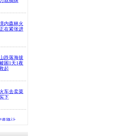
力就摘牌
境内森林火
正在紧张进
山跌落海拔
崖被困1天1夜
救起
火车去卖菜
买下
把道路让
突发疾病交