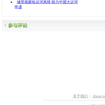
城管画家绘运河风情 助力中国大运河
申遗
关于我们
|
About u