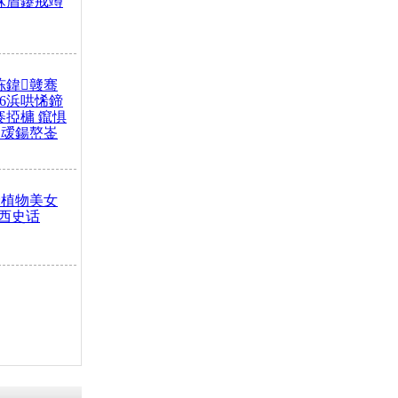
冧篃鑳戒竴
冻鍏竷骞
26浜哄悕鍗
褰掗槦 鑹惧
叆鍚嶅崟
:植物美女
西史话