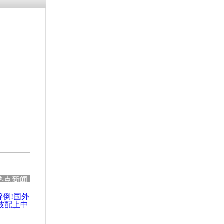
热点新闻
醉倒!国外
被配上中
国民乐