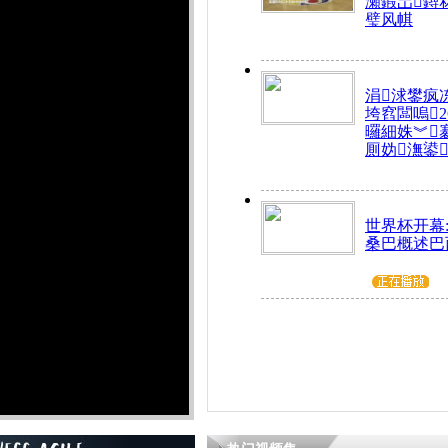
瀬鍜岀鐞
璧风帺
涓浗鐢疯
垮窞闆嗚
曪細姝︾
厠妫潕鍙
世界杯开幕
桑巴概述巴