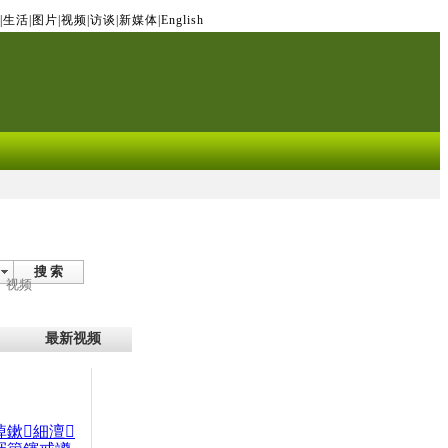
|
生活
|
图片
|
视频
|
访谈
|
新媒体
|
English
搜 索
视频
最新视频
晫鏉細澶