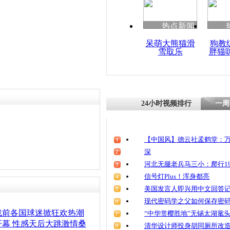
热点新闻
呆萌大熊猫滑
狗教
雪取乐
胖猫
24小时视频排行
一周
【中国风】德云社孟鹤堂：万
深
河北无腿老兵马三小：爬行19
信号灯Plus！浑身都亮
美国发言人即兴用中文回答
现代密码学之父如何保存密
战前各国球迷掀狂欢热潮
“中华赏樱胜地”无锡太湖鼋
幕 性感天后大跳激情桑
清华设计师投身胡同厕所改造