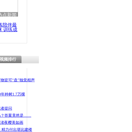
热点新闻
练陪伴最
咪 训练成
功瘦身
视频排行
物皆可“盘”独觉相声
年种树1.7万棵
记者提问
码？答案竟然是……
头渚夜樱美如画
 精力付出堪比建楼