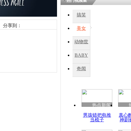
热门视频集
搞笑
分享到：
美女
动物世
界
BABY
秀
奇闻
热点新闻
责任编辑：【
王祎
】
男孩错把电推
真心
当梳子
神剧