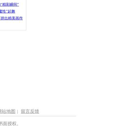
“精彩瞬间”
魔性”起舞
石拼出精美画作
网站地图
|
留言反馈
书面授权。