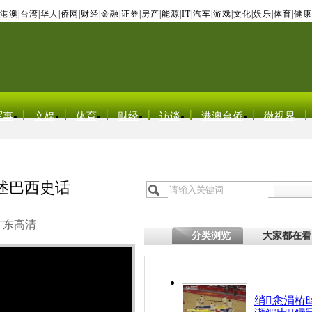
港澳
|
台湾
|
华人
|
侨网
|
财经
|
金融
|
证券
|
房产
|
能源
|
IT
|
汽车
|
游戏
|
文化
|
娱乐
|
体育
|
健康
军事
文娱
体育
财经
访谈
港澳台侨
微视界
述巴西史话
广东高清
分类浏览
大家都在看
绡悆涓栫