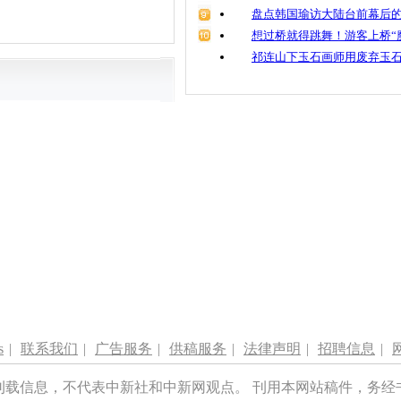
盘点韩国瑜访大陆台前幕后的
想过桥就得跳舞！游客上桥“
祁连山下玉石画师用废弃玉
s
|
联系我们
|
广告服务
|
供稿服务
|
法律声明
|
招聘信息
|
刊载信息，不代表中新社和中新网观点。 刊用本网站稿件，务经