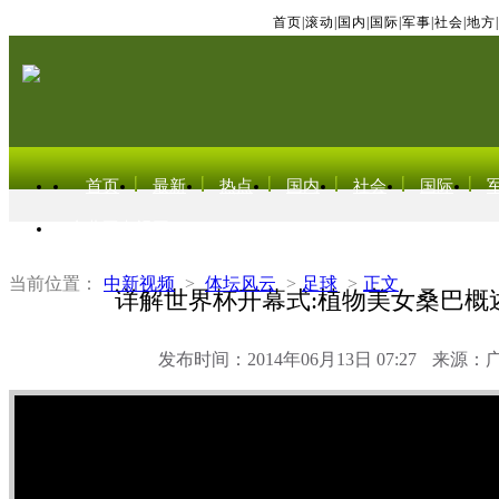
首页
|
滚动
|
国内
|
国际
|
军事
|
社会
|
地方
|
首页
最新
热点
国内
社会
国际
东北亚电视网
当前位置：
中新视频
>
体坛风云
>
足球
>
正文
详解世界杯开幕式:植物美女桑巴概
发布时间：2014年06月13日 07:27
来源：