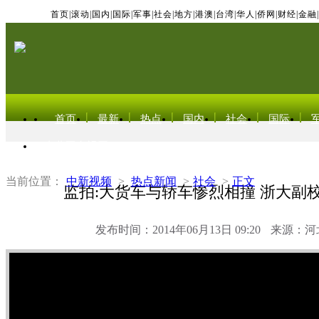
首页
|
滚动
|
国内
|
国际
|
军事
|
社会
|
地方
|
港澳
|
台湾
|
华人
|
侨网
|
财经
|
金融
|
首页
最新
热点
国内
社会
国际
东北亚电视网
当前位置：
中新视频
>
热点新闻
>
社会
>
正文
监拍:大货车与轿车惨烈相撞 浙大副
发布时间：2014年06月13日 09:20
来源：河