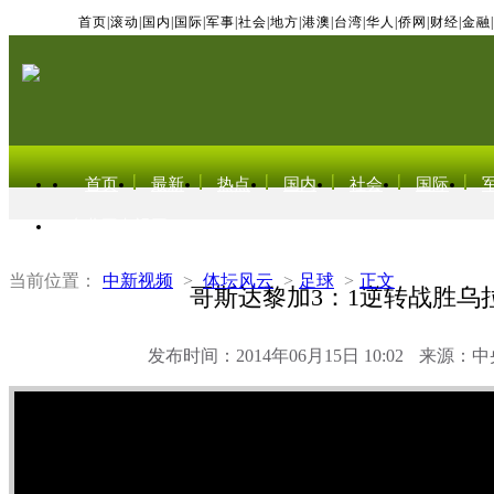
首页
|
滚动
|
国内
|
国际
|
军事
|
社会
|
地方
|
港澳
|
台湾
|
华人
|
侨网
|
财经
|
金融
|
首页
最新
热点
国内
社会
国际
东北亚电视网
当前位置：
中新视频
>
体坛风云
>
足球
>
正文
哥斯达黎加3：1逆转战胜乌
发布时间：2014年06月15日 10:02
来源：中