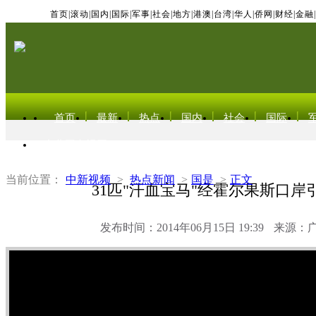
首页
|
滚动
|
国内
|
国际
|
军事
|
社会
|
地方
|
港澳
|
台湾
|
华人
|
侨网
|
财经
|
金融
|
首页
最新
热点
国内
社会
国际
东北亚电视网
当前位置：
中新视频
>
热点新闻
>
国是
>
正文
31匹"汗血宝马"经霍尔果斯口岸
发布时间：2014年06月15日 19:39
来源：