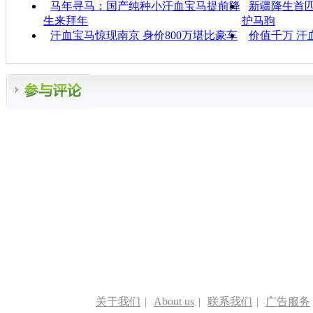
马年寻马：国产纯种小汗血宝马提前降
新疆降生首匹
生来拜年
护马驹
汗血宝马惊现南京 身价800万堪比豪车
价值千万
汗
关于我们
|
About us
|
联系我们
|
广告服务