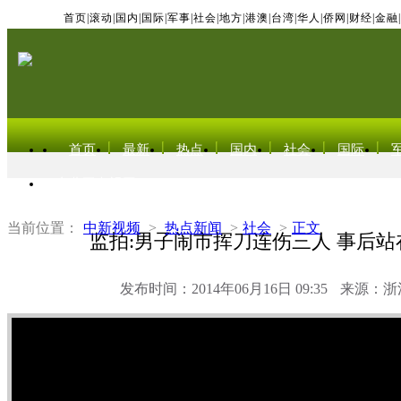
首页
|
滚动
|
国内
|
国际
|
军事
|
社会
|
地方
|
港澳
|
台湾
|
华人
|
侨网
|
财经
|
金融
|
首页
最新
热点
国内
社会
国际
东北亚电视网
当前位置：
中新视频
>
热点新闻
>
社会
>
正文
监拍:男子闹市挥刀连伤三人 事后
发布时间：2014年06月16日 09:35
来源：浙