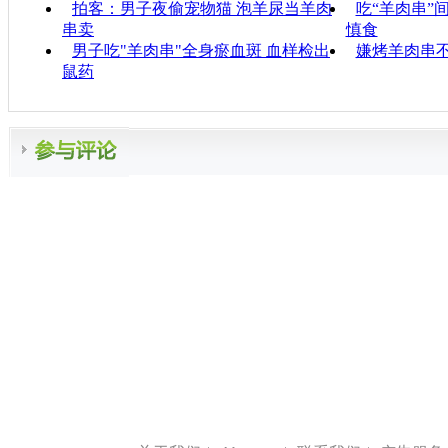
拍客：男子夜偷宠物猫 泡羊尿当羊肉
吃“羊肉串”
串卖
慎食
男子吃"羊肉串"全身瘀血斑 血样检出
嫌烤羊肉串不
鼠药