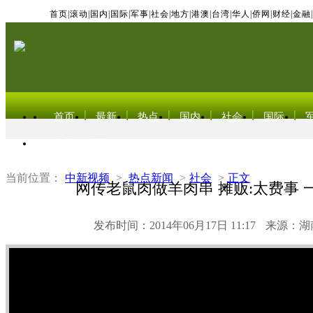
首页
|
滚动
|
国内
|
国际
|
军事
|
社会
|
地方
|
港澳
|
台湾
|
华人
|
侨网
|
财经
|
金融
|
首页
最新
热点
国内
社会
国际
东北亚电视网
当前位置：
中新视频
>
热点新闻
>
社会
>
正文
网传老鼠肉做羊肉串 摊贩:太费事 
发布时间：2014年06月17日 11:17
来源：湖