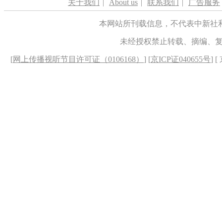
关于我们
|
About us
|
联系我们
|
广告服务
本网站所刊载信息，不代表中新社
未经授权禁止转载、摘编、
[
网上传播视听节目许可证（0106168）
] [
京ICP证040655号
] 