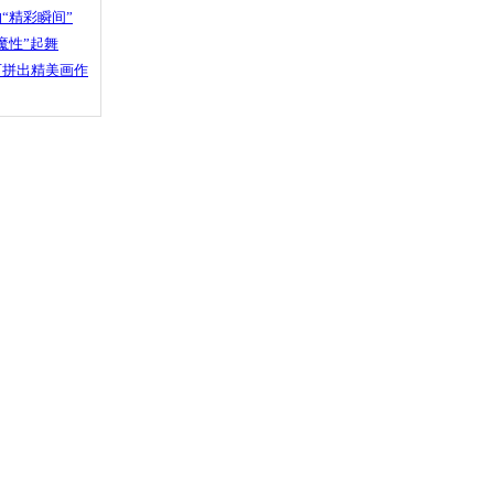
“精彩瞬间”
魔性”起舞
石拼出精美画作