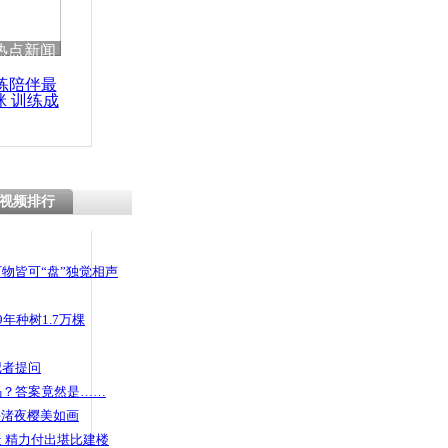
热点新闻
练陪伴最
咪 训练成
功瘦身
视频排行
物皆可“盘”独觉相声
年种树1.7万棵
记者提问
码？答案竟然是……
头渚夜樱美如画
 精力付出堪比建楼