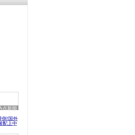
热点新闻
醉倒!国外
被配上中
国民乐