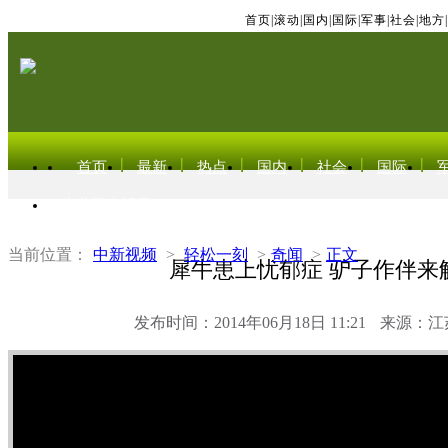
首页
|
滚动
|
国内
|
国际
|
军事
|
社会
|
地方
|
首页
最新
热点
国内
社会
国际
东北亚电视网
当前位置：
中新视频
>
轻松一刻
>
奇闻
>
正文
犀牛患上忧郁症 驴子作伴来
发布时间：2014年06月18日 11:21
来源：江