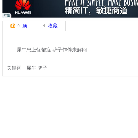
顶
收藏
0
犀牛患上忧郁症 驴子作伴来解闷
关键词：犀牛 驴子
分类名称：
轻松一刻
动物世界
奇闻
标签：