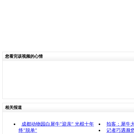
您看完该视频的心情
相关报道
成都动物园白犀牛"迎亲" 光棍十年
拍客：犀牛
终"脱单"
记者巧遇濒