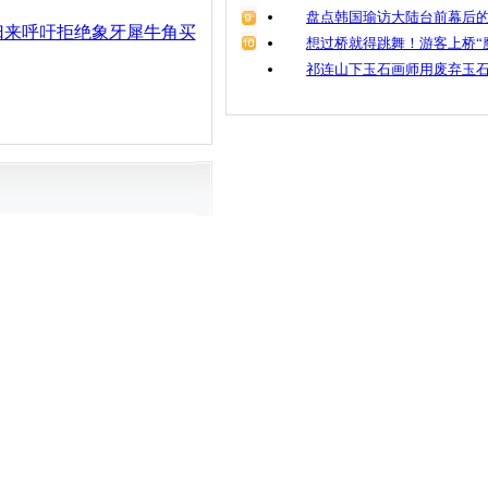
盘点韩国瑜访大陆台前幕后的
归来呼吁拒绝象牙犀牛角买
想过桥就得跳舞！游客上桥“
祁连山下玉石画师用废弃玉