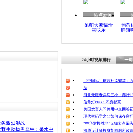
热点新闻
呆萌大熊猫滑
狗教
雪取乐
胖猫
24小时视频排行
一周
【中国风】德云社孟鹤堂：万
深
河北无腿老兵马三小：爬行19
信号灯Plus！浑身都亮
美国发言人即兴用中文回答
现代密码学之父如何保存密
大象激烈混战
“中华赏樱胜地”无锡太湖鼋
危野生动物黑犀牛：呆水中
清华设计师投身胡同厕所改造