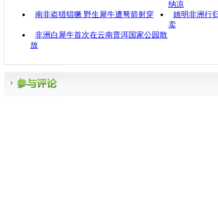
纳凉
南非盗猎猖獗 野生犀牛遭弩箭射穿
姚明非洲行
卖
非洲白犀牛首次在云南普洱国家公园散
放