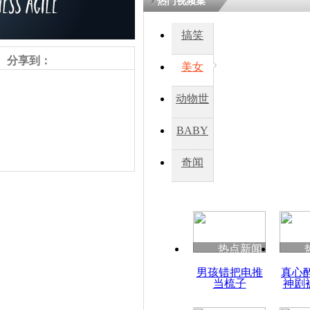
热门视频集
搞笑
分享到：
美女
动物世
界
BABY
秀
奇闻
责任编辑：【
王祎
】
热点新闻
男孩错把电推
真心
当梳子
神剧