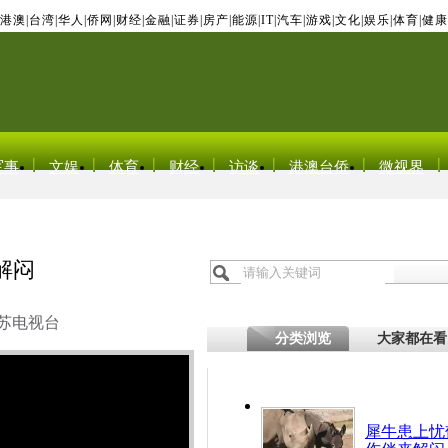
港澳
|
台湾
|
华人
|
侨网
|
财经
|
金融
|
证券
|
房产
|
能源
|
IT
|
汽车
|
游戏
|
文化
|
娱乐
|
体育
|
健康
军事
文娱
体育
财经
访谈
港澳台侨
微视界
解闷
苏电视台
分类浏览
大家都在看
犀牛患上忧