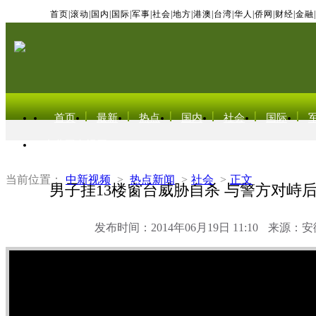
首页
|
滚动
|
国内
|
国际
|
军事
|
社会
|
地方
|
港澳
|
台湾
|
华人
|
侨网
|
财经
|
金融
|
首页
最新
热点
国内
社会
国际
东北亚电视网
当前位置：
中新视频
>
热点新闻
>
社会
>
正文
男子挂13楼窗台威胁自杀 与警方对峙后
发布时间：2014年06月19日 11:10
来源：安