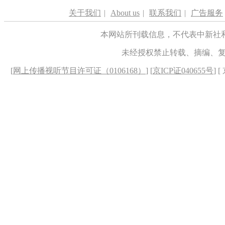
关于我们
|
About us
|
联系我们
|
广告服务
本网站所刊载信息，不代表中新社
未经授权禁止转载、摘编、
[
网上传播视听节目许可证（0106168）
] [
京ICP证040655号
] 