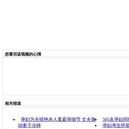
您看完该视频的心情
相关报道
孕妇为夫猎艳杀人案庭审细节 丈夫激
505名孕妇
动妻子冷静
孕妇考生怀胎