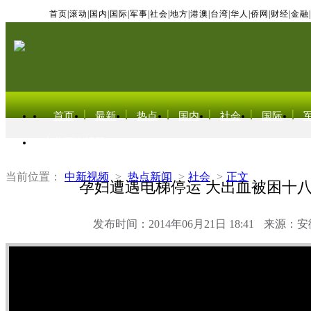
首页
|
滚动
|
国内
|
国际
|
军事
|
社会
|
地方
|
港澳
|
台湾
|
华人
|
侨网
|
财经
|
金融
|
首页
最新
热点
国内
社会
国际
东北亚电视网
当前位置：
中新视频
>
热点新闻
>
社会
>
正文
孕妇遭遇电梯停运 大出血被困十
发布时间：2014年06月21日 18:41
来源：安