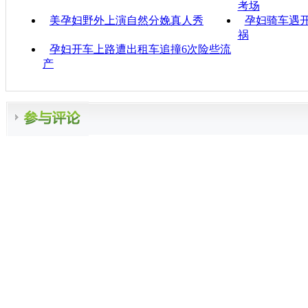
考场
美孕妇野外上演自然分娩真人秀
孕妇骑车遇开
祸
孕妇开车上路遭出租车追撞6次险些流
产