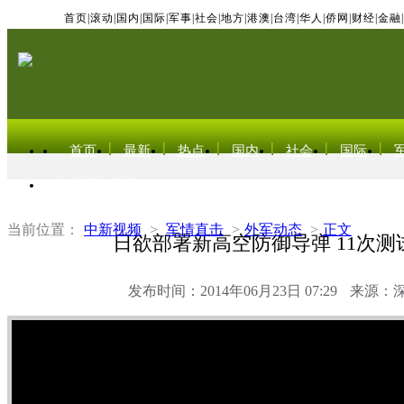
首页
|
滚动
|
国内
|
国际
|
军事
|
社会
|
地方
|
港澳
|
台湾
|
华人
|
侨网
|
财经
|
金融
|
首页
最新
热点
国内
社会
国际
东北亚电视网
当前位置：
中新视频
>
军情直击
>
外军动态
>
正文
日欲部署新高空防御导弹 11次测
发布时间：2014年06月23日 07:29
来源：