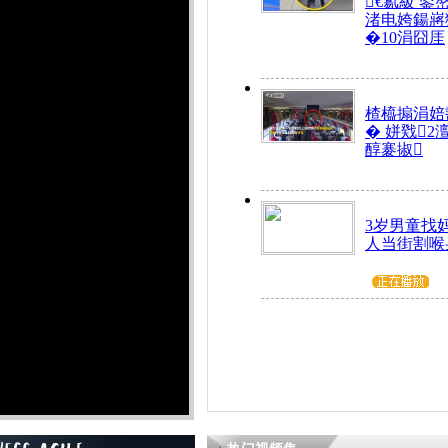
€氱級 鍙
渚电姱鍚嶈
�10涓囧厓
楂橀搧涓婄
� 姘戣2
醇褰掓
3岁男童找
人当街割喉