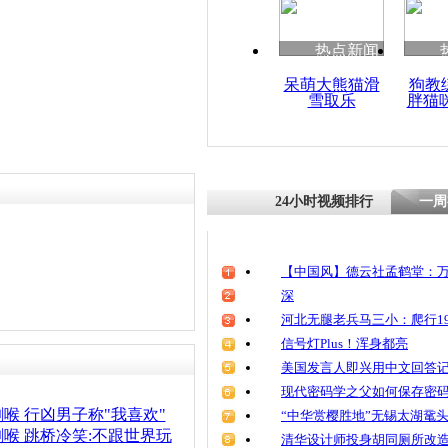
热点新闻
呆萌大熊猫滑
狗教
雪取乐
胖猫
24小时视频排行
一周
【中国风】德云社孟鹤堂：万
深
河北无腿老兵马三小：爬行19
信号灯Plus！浑身都亮
美国发言人即兴用中文回答
现代密码学之父如何保存密
割喉 行凶男子称"我喜欢"
“中华赏樱胜地”无锡太湖鼋
喉 跳桥冷笑:不跟世界玩
清华设计师投身胡同厕所改造