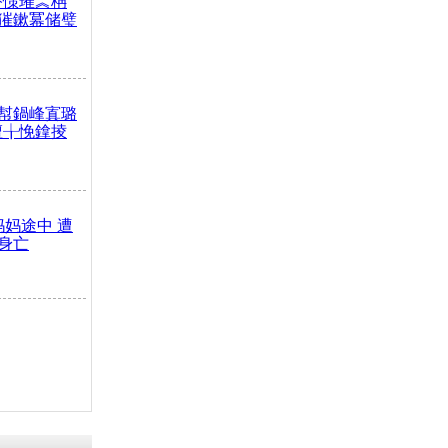
嶅憡璀︽柟
獕鏉冪储璧
幇鍋峰寘璐
澶╁悗鎿掕
妈妈途中 遭
身亡