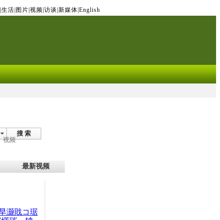
|
生活
|
图片
|
视频
|
访谈
|
新媒体
|
English
搜 索
视频
最新视频
旱灏戝コ琚