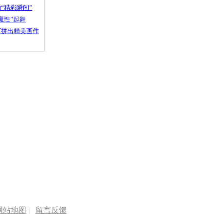
“精彩瞬间”
魔性”起舞
石拼出精美画作
网站地图
|
留言反馈