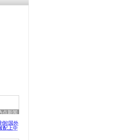
热点新闻
醉倒!国外
被配上中
国民乐