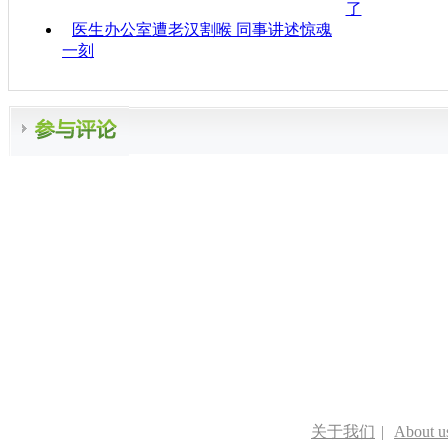
了
医生办公室遭老汉割喉 同事讲述惊魂
一刻
关于我们
|
About u