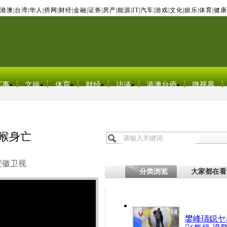
港澳
|
台湾
|
华人
|
侨网
|
财经
|
金融
|
证券
|
房产
|
能源
|
IT
|
汽车
|
游戏
|
文化
|
娱乐
|
体育
|
健康
军事
文娱
体育
财经
访谈
港澳台侨
微视界
割喉身亡
安徽卫视
分类浏览
大家都在看
鐢峰瓙鐚ヤ