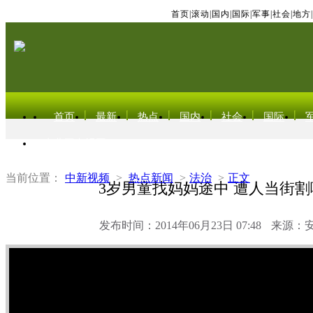
首页
|
滚动
|
国内
|
国际
|
军事
|
社会
|
地方
|
首页
最新
热点
国内
社会
国际
东北亚电视网
当前位置：
中新视频
>
热点新闻
>
法治
>
正文
3岁男童找妈妈途中 遭人当街
发布时间：2014年06月23日 07:48
来源：