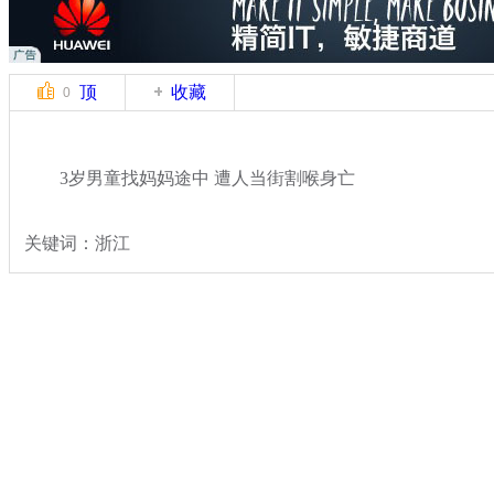
顶
收藏
0
3岁男童找妈妈途中 遭人当街割喉身亡
关键词：浙江
分类名称：
热点新闻