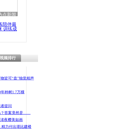
热点新闻
练陪伴最
咪 训练成
功瘦身
视频排行
物皆可“盘”独觉相声
年种树1.7万棵
记者提问
码？答案竟然是……
头渚夜樱美如画
 精力付出堪比建楼