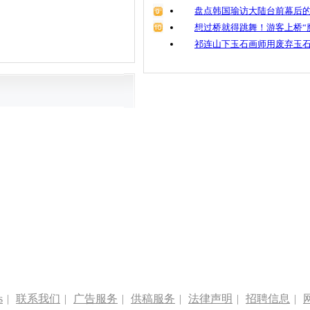
盘点韩国瑜访大陆台前幕后的
想过桥就得跳舞！游客上桥“
祁连山下玉石画师用废弃玉
s
|
联系我们
|
广告服务
|
供稿服务
|
法律声明
|
招聘信息
|