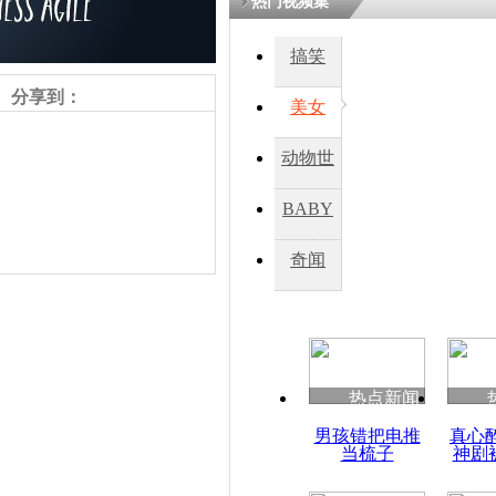
热门视频集
搞笑
分享到：
美女
动物世
界
BABY
秀
奇闻
责任编辑：【
杜海涛
】
热点新闻
男孩错把电推
真心
当梳子
神剧