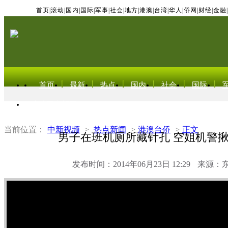
首页
|
滚动
|
国内
|
国际
|
军事
|
社会
|
地方
|
港澳
|
台湾
|
华人
|
侨网
|
财经
|
金融
|
首页
最新
热点
国内
社会
国际
东北亚电视网
当前位置：
中新视频
>
热点新闻
>
港澳台侨
>
正文
男子在班机厕所藏针孔 空姐机警
发布时间：2014年06月23日 12:29
来源：