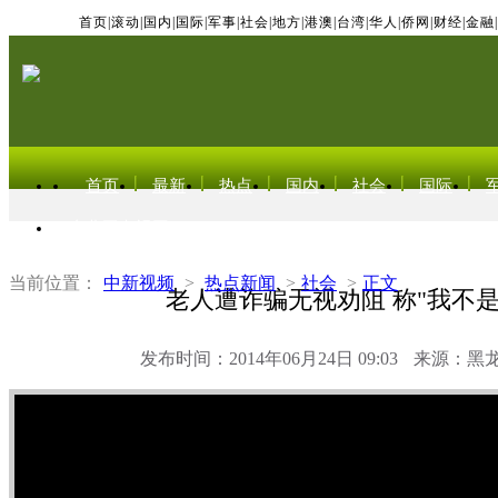
首页
|
滚动
|
国内
|
国际
|
军事
|
社会
|
地方
|
港澳
|
台湾
|
华人
|
侨网
|
财经
|
金融
|
首页
最新
热点
国内
社会
国际
东北亚电视网
当前位置：
中新视频
>
热点新闻
>
社会
>
正文
老人遭诈骗无视劝阻 称"我不是
发布时间：2014年06月24日 09:03
来源：黑