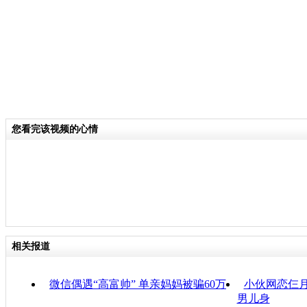
您看完该视频的心情
相关报道
微信偶遇“高富帅” 单亲妈妈被骗60万
小伙网恋仨月
男儿身