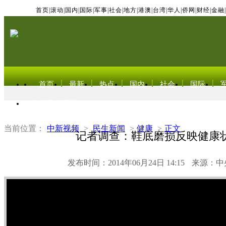
首页
|
滚动
|
国内
|
国际
|
军事
|
社会
|
地方
|
港澳
|
台湾
|
华人
|
侨网
|
财经
|
金融
|
首页
最新
热点
国内
社会
国际
东北亚电视网
当前位置：
中新视频
>
民生新闻
>
健康
>
正文
记者调查：鞋底磨损反映健康
发布时间：2014年06月24日 14:15
来源：中