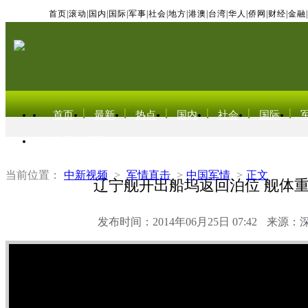
首页
|
滚动
|
国内
|
国际
|
军事
|
社会
|
地方
|
港澳
|
台湾
|
华人
|
侨网
|
财经
|
金融
|
首页
最新
热点
国内
社会
国际
东北亚电视网
当前位置：
中新视频
>
军情直击
>
中国军情
>
正文
辽宁舰开出船坞返回泊位 舰体
发布时间：2014年06月25日 07:42
来源：