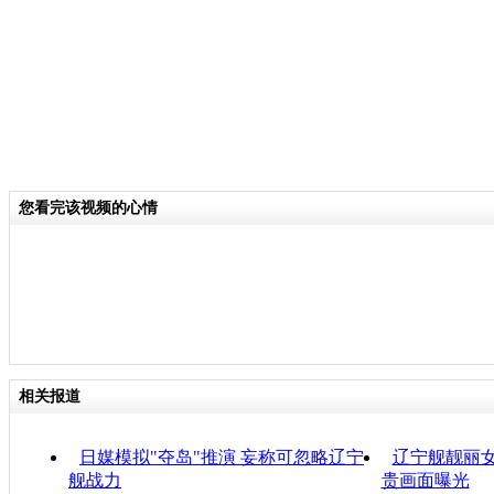
您看完该视频的心情
相关报道
日媒模拟"夺岛"推演 妄称可忽略辽宁
辽宁舰靓丽女
舰战力
贵画面曝光