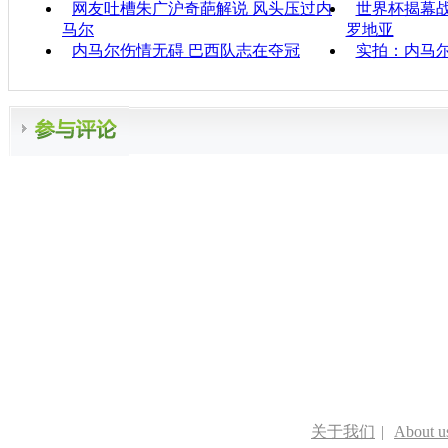
网友吐槽朱广沪奇葩解说 风头压过内
世界杯揭幕战
马尔
罗地亚
内马尔伤情无碍 巴西队志在夺冠
实拍：内马尔
关于我们
|
About u