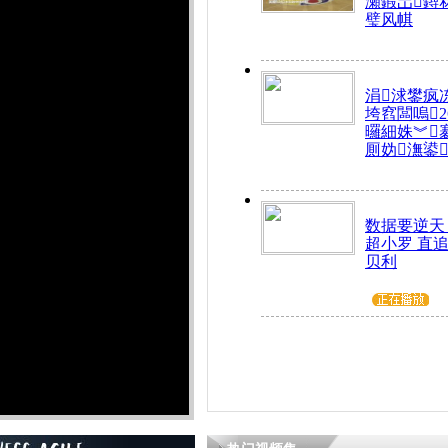
瀬鍜岀鐞
璧风帺
涓浗鐢疯
垮窞闆嗚
曪細姝︾
厠妫潕鍙
数据要逆天
超小罗 直
贝利