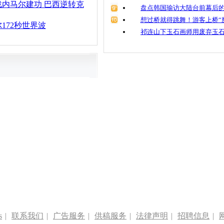
内马尔建功 巴西逆转克
盘点韩国瑜访大陆台前幕后的
想过桥就得跳舞！游客上桥“
172秒世界波
祁连山下玉石画师用废弃玉
s
|
联系我们
|
广告服务
|
供稿服务
|
法律声明
|
招聘信息
|