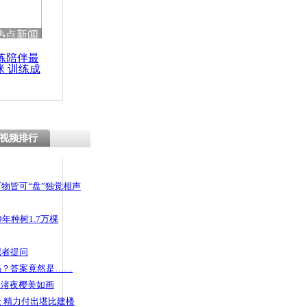
热点新闻
练陪伴最
咪 训练成
功瘦身
视频排行
物皆可“盘”独觉相声
年种树1.7万棵
记者提问
码？答案竟然是……
头渚夜樱美如画
 精力付出堪比建楼