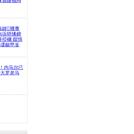
冧篃鑳戒竴
冻鍏竷骞
26浜哄悕鍗
褰掗槦 鑹惧
叆鍚嶅崟
！内马尔已
追大罗老马