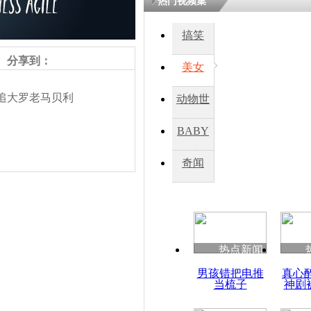
热门视频集
搞笑
分享到：
美女
追大罗老马贝利
动物世
界
BABY
秀
奇闻
责任编辑：【
钟元霞
】
热点新闻
男孩错把电推
真心
当梳子
神剧