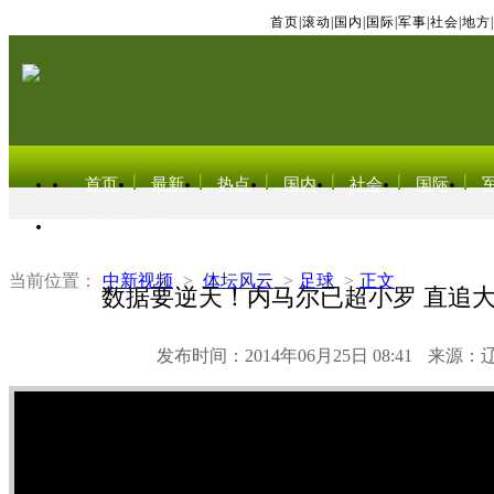
首页
|
滚动
|
国内
|
国际
|
军事
|
社会
|
地方
|
首页
最新
热点
国内
社会
国际
东北亚电视网
当前位置：
中新视频
>
体坛风云
>
足球
>
正文
数据要逆天！内马尔已超小罗 直追
发布时间：2014年06月25日 08:41
来源：