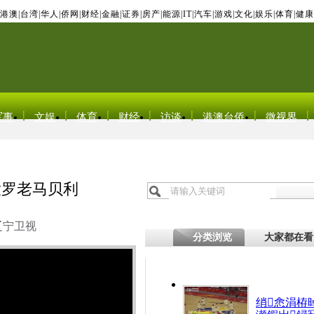
港澳
|
台湾
|
华人
|
侨网
|
财经
|
金融
|
证券
|
房产
|
能源
|
IT
|
汽车
|
游戏
|
文化
|
娱乐
|
体育
|
健康
军事
文娱
体育
财经
访谈
港澳台侨
微视界
大罗老马贝利
辽宁卫视
分类浏览
大家都在看
绡悆涓栫