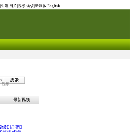
|
生活
|
图片
|
视频
|
访谈
|
新媒体
|
English
搜 索
视频
最新视频
晫鏉細澶