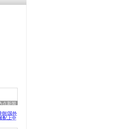
热点新闻
醉倒!国外
被配上中
国民乐