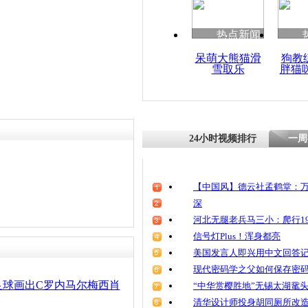
热点新闻
呆萌大熊猫滑
狗教
雪取乐
胖猫
24小时视频排行
一周
【中国风】德云社孟鹤堂：万
深
河北无腿老兵马三小：爬行19
信号灯Plus！浑身都亮
美国发言人即兴用中文回答
现代密码学之父如何保存密
足球画出C罗内马尔梅西肖
“中华赏樱胜地”无锡太湖鼋
清华设计师投身胡同厕所改造