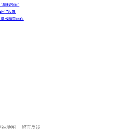
“精彩瞬间”
魔性”起舞
石拼出精美画作
网站地图
|
留言反馈