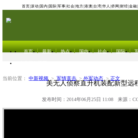
首页
|
滚动
|
国内
|
国际
|
军事
|
社会
|
地方
|
港澳
|
台湾
|
华人
|
侨网
|
财经
|
金融
|
首页
最新
热点
国内
社会
国际
东北亚电视网
当前位置：
中新视频
>
军情直击
>
外军动态
>
正文
美无人侦察直升机装配新型远
发布时间：2014年06月25日 11:08
来源：C