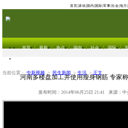
首页
|
滚动
|
国内
|
国际
|
军事
|
社会
|
地方
|
首页
最新
热点
国内
社会
国际
东北亚电视网
当前位置：
中新视频
>
民生新闻
>
生活
>
正文
河南多楼盘加工并使用瘦身钢筋 专家
发布时间：2014年06月25日 21:41
来源：中