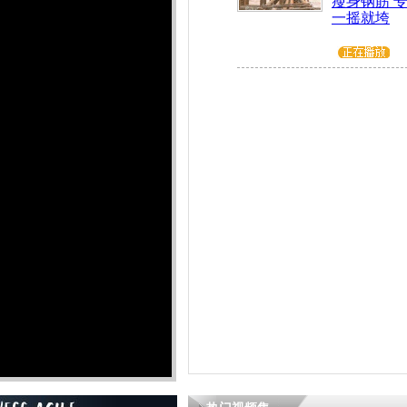
瘦身钢筋 
一摇就垮