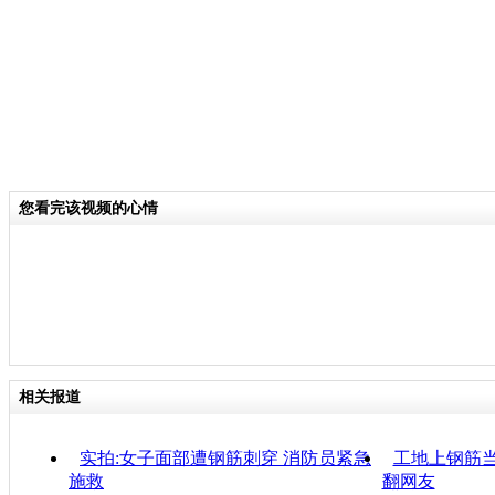
您看完该视频的心情
相关报道
实拍:女子面部遭钢筋刺穿 消防员紧急
工地上钢筋当
施救
翻网友