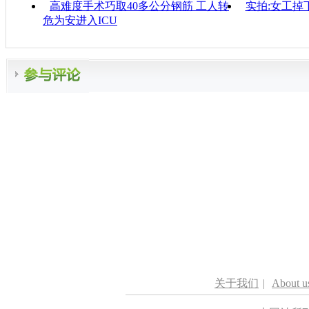
高难度手术巧取40多公分钢筋 工人转
实拍:女工掉
危为安进入ICU
关于我们
|
About u