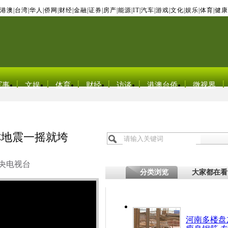
港澳
|
台湾
|
华人
|
侨网
|
财经
|
金融
|
证券
|
房产
|
能源
|
IT
|
汽车
|
游戏
|
文化
|
娱乐
|
体育
|
健康
军事
文娱
体育
财经
访谈
港澳台侨
微视界
称地震一摇就垮
央电视台
分类浏览
大家都在看
河南多楼盘