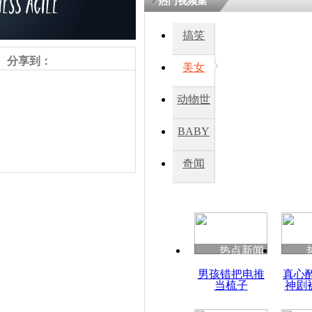
热门视频集
搞笑
分享到：
美女
动物世
界
BABY
秀
奇闻
责任编辑：【
王胤
】
热点新闻
男孩错把电推
真心
当梳子
神剧