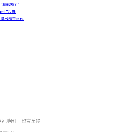
“精彩瞬间”
魔性”起舞
石拼出精美画作
网站地图
|
留言反馈