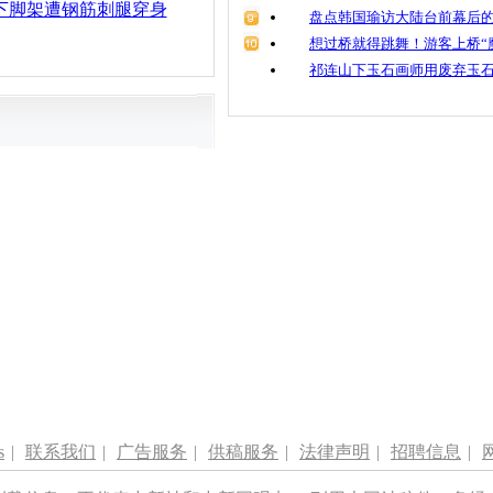
下脚架遭钢筋刺腿穿身
盘点韩国瑜访大陆台前幕后的
想过桥就得跳舞！游客上桥“
祁连山下玉石画师用废弃玉
s
|
联系我们
|
广告服务
|
供稿服务
|
法律声明
|
招聘信息
|