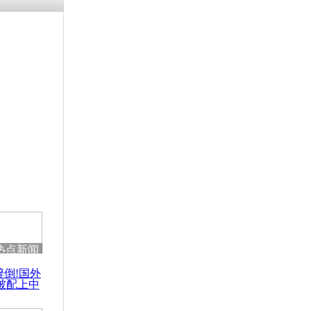
热点新闻
醉倒!国外
被配上中
国民乐