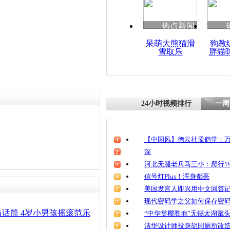
热点新闻
呆萌大熊猫滑
狗教
雪取乐
胖猫
24小时视频排行
一周
【中国风】德云社孟鹤堂：万
深
河北无腿老兵马三小：爬行19
信号灯Plus！浑身都亮
美国发言人即兴用中文回答
现代密码学之父如何保存密
话筒 4岁小男孩摇滚范乐
“中华赏樱胜地”无锡太湖鼋
清华设计师投身胡同厕所改造