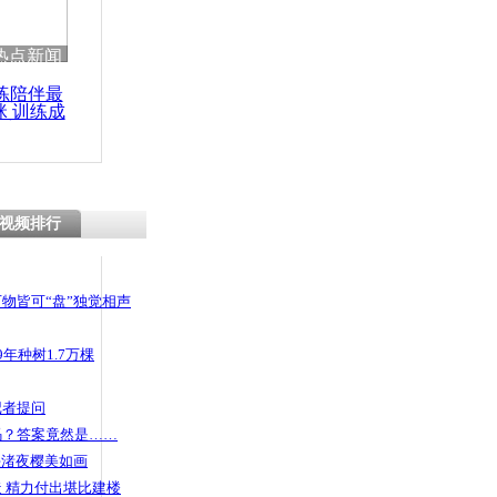
热点新闻
练陪伴最
咪 训练成
功瘦身
视频排行
物皆可“盘”独觉相声
年种树1.7万棵
记者提问
码？答案竟然是……
头渚夜樱美如画
 精力付出堪比建楼